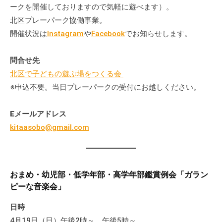
の
ークを開催しておりますので気軽に遊べます）。
支
北区プレーパーク協働事業。
援
開催状況は
Instagram
や
Facebook
でお知らせします。
や
、
問合せ先
活
北区で子どもの遊ぶ場をつくる会
動
※申込不要。当日プレーパークの受付にお越しください。
に
関
Eメールアドレス
す
kitaasobo@gmail.com
る
総
合
的
おまめ・幼児部・低学年部・高学年部鑑賞例会「ガラン
な
ピーな音楽会」
情
報
日時
交
4月19日（日）午後2時～、午後5時～