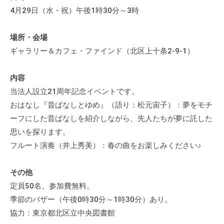
て
4月29日（水・祝）午後1時30分～3時
い
ま
場所・会場
す
ギャラリー＆カフェ・ファインド（北区上十条2-9-1）
。
場
内容
所
当法人設立21周年記念イベントです。
は
おはなし『昔ばなしとゆめ』（語り：松元宙子）：夢をモチ
北
ーフにした昔ばなしを紹介しながら、先人たちが夢に託した
と
思いを探ります。
ぴ
フルート演奏（井上秀美）：春の曲をお楽しみください♪
あ
1
1
その他
階
定員50名。参加費無料。
で
季節のバザー（午後0時30分～1時30分）あり。
す
協力：東京都北区立中央図書館
。