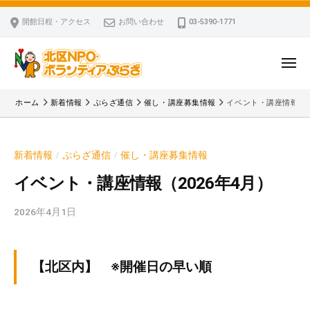
ー
コ
区
開館日程・アクセス
お問い合わせ
03-5390-1771
N
ン
P
テ
O
ン
メ
・
ニ
ツ
北
ュ
ボ
「
へ
ー
ホーム
新着情報
ぷらざ通信
催し・講座募集情報
イベント・講座情報（2
ラ
区
北
ス
ン
区
N
キ
テ
N
P
新着情報
ぷらざ通信
催し・講座募集情報
/
/
ッ
ィ
P
O
ア
プ
O
イベント・講座情報（2026年4月）
・
ぷ
・
ボ
ら
2026年4月1日
b
ボ
ざ
ラ
y
ラ
ン
k
ン
v
テ
テ
【北区内】 ※開催日の早い順
p
ィ
ィ
-
ア
ア