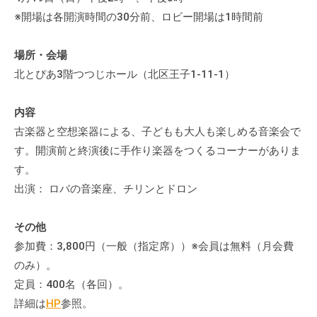
流
※開場は各開演時間の30分前、ロビー開場は1時間前
の
場
場所・会場
で
北とぴあ3階つつじホール（北区王子1-11-1）
す
。
内容
様
古楽器と空想楽器による、子どもも大人も楽しめる音楽会で
々
す。開演前と終演後に手作り楽器をつくるコーナーがありま
な
催
す。
し
出演： ロバの音楽座、チリンとドロン
・
講
その他
座
参加費：3,800円（一般（指定席））※会員は無料（月会費
の
のみ）。
開
定員：400名（各回）。
催
詳細は
HP
参照。
、