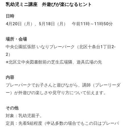
a
ぷ
乳幼児ミニ講座 外遊びが楽になるヒント
ぷ
d
ら
ら
m
日時
ざ
ざ
i
4月20日（月）、5月18日（月） 午前11時～11時50分
」
n
は
、
場所・会場
N
中央公園拡張部 いなりプレーパーク（北区十条台1丁目2-
P
2）
O
※北区立中央図書館前の芝生広場隣、遊具広場の先
・
ボ
内容
ラ
プレーパークでお子さんと遊びながら、講師（プレーリーダ
ン
ー）が外遊びの楽しさや見守り方について伝えます。
テ
ィ
その他
ア
対象：乳幼児親子。
活
動
定員：先着5組程度（申込多数の場合でもこの日はプレーパ