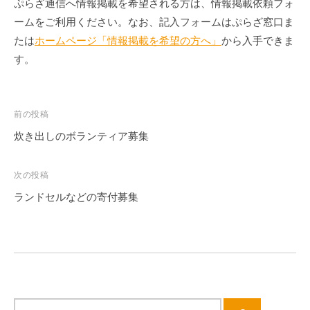
ぷらざ通信へ情報掲載を希望される方は、情報掲載依頼フォ
ームをご利用ください。なお、記入フォームはぷらざ窓口ま
たは
ホームページ「情報掲載を希望の方へ」
から入手できま
す。
投
前の投稿
稿
炊き出しのボランティア募集
ナ
ビ
次の投稿
ゲ
ランドセルなどの寄付募集
ー
シ
ョ
ン
サ