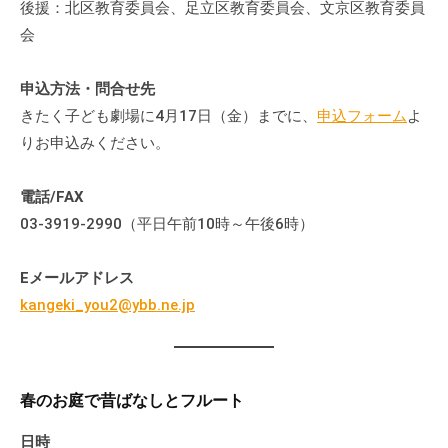
後援：北区教育委員会、足立区教育委員会、文京区教育委員
会
会
場
や
申込方法・問合せ先
機
材
きたく子ども劇場に4月17日（金）までに、
申込フォーム
よ
の
りお申込みください。
貸
出
電話/FAX
な
03-3919-2990（平日午前10時～午後6時）
ど
の
Eメールアドレス
事
kangeki_you2@ybb.ne.jp
業
を
お
こ
春のお庭で昔ばなしとフルート
な
っ
日時