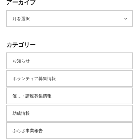
アーカイブ
て
い
ア
ま
す
ー
。
カテゴリー
場
所
カ
は
お知らせ
北
イ
と
ボランティア募集情報
ぴ
ブ
あ
催し・講座募集情報
1
1
助成情報
階
で
す
ぷらざ事業報告
。