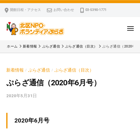
ー
コ
区
開館日程・アクセス
お問い合わせ
03-5390-1771
N
ン
P
テ
O
ン
メ
・
ニ
ツ
北
ュ
ボ
「
へ
ー
ホーム
新着情報
ぷらざ通信
ぷらざ通信（目次）
ぷらざ通信（2020年6
ラ
区
北
ス
ン
区
N
キ
テ
N
P
新着情報
ぷらざ通信
ぷらざ通信（目次）
/
/
ッ
ィ
P
O
ア
プ
O
ぷらざ通信（2020年6月号）
・
ぷ
・
ボ
ら
2020年5月31日
b
ボ
ざ
ラ
y
ラ
ン
k
ン
v
テ
テ
2020年6月号
p
ィ
ィ
-
ア
ア