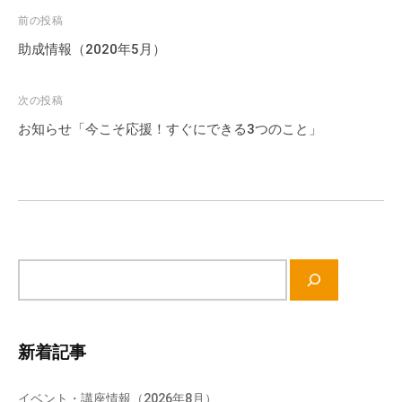
流
投
前の投稿
の
稿
助成情報（2020年5月）
場
ナ
で
ビ
す
次の投稿
ゲ
。
お知らせ「今こそ応援！すぐにできる3つのこと」
ー
様
々
シ
な
ョ
催
ン
し
・
サ
講
イ
座
ト
の
内
開
新着記事
検
催
索
、
イベント・講座情報（2026年8月）