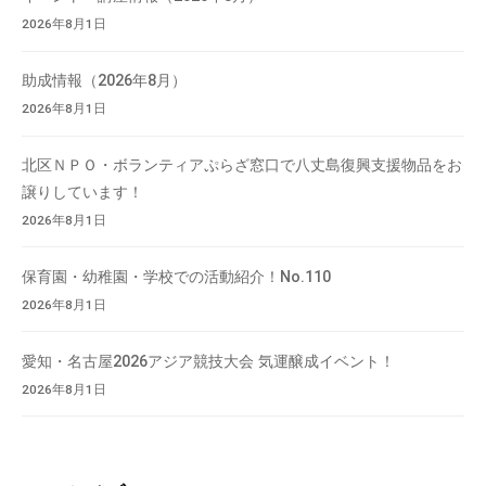
会
2026年8月1日
場
や
助成情報（2026年8月）
機
2026年8月1日
材
の
北区ＮＰＯ・ボランティアぷらざ窓口で八丈島復興支援物品をお
貸
譲りしています！
出
2026年8月1日
な
ど
保育園・幼稚園・学校での活動紹介！No.110
の
2026年8月1日
事
業
愛知・名古屋2026アジア競技大会 気運醸成イベント！
を
2026年8月1日
お
こ
な
っ