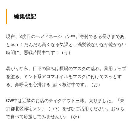
の
支
編集後記
援
や
、
現在、3度目のヘアドネーション中。寄付できる長さまであ
活
と5cm！だんだん高くなる気温と、洗髪後なかなか乾かない
動
時間に、悪戦苦闘中です！（う）
に
関
暑がりな私。目下の悩みは夏場のマスクの蒸れ。薬用リップ
す
を塗る、ミント系アロマオイルをマスクに付けてスッとす
る
る、鼻呼吸を心掛ける…諸々検討中です。（お）
総
合
的
GW中は近隣のお店のテイクアウト三昧。太りました。『東
な
京都北区帰宅メシ』（ｐ7）をぜひご活用ください。おうち
情
で食べて応援してみませんか。（か）
報
交