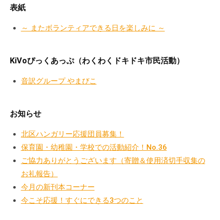
a
ぷ
表紙
ぷ
d
ら
ら
m
～ またボランティアできる日を楽しみに ～
ざ
ざ
i
」
n
は
KiVoぴっくあっぷ（わくわくドキドキ市民活動）
、
N
音訳グループ やまびこ
P
O
お知らせ
・
ボ
北区ハンガリー応援団員募集！
ラ
保育園・幼稚園・学校での活動紹介！No.36
ン
ご協力ありがとうございます（寄贈＆使用済切手収集の
テ
お礼報告）
ィ
今月の新刊本コーナー
ア
今こそ応援！すぐにできる3つのこと
活
動