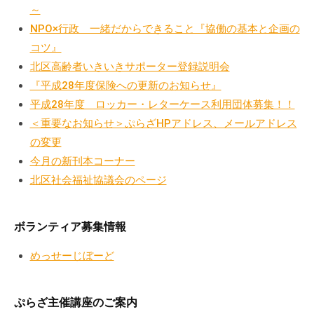
の
～
支
NPO×行政 一緒だからできること『協働の基本と企画の
援
コツ』
や
北区高齢者いきいきサポーター登録説明会
、
『平成28年度保険への更新のお知らせ』
活
平成28年度 ロッカー・レターケース利用団体募集！！
動
＜重要なお知らせ＞ぷらざHPアドレス、メールアドレス
に
の変更
関
今月の新刊本コーナー
す
北区社会福祉協議会のページ
る
総
合
ボランティア募集情報
的
な
めっせーじぼーど
情
報
ぷらざ主催講座のご案内
交