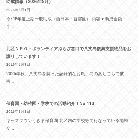
助成情報（2026年8月）
2026年8月1日
令和8年度上期一般助成（西日本・首都圏） 内容▼助成金額：
半...
北区ＮＰＯ・ボランティアぷらざ窓口で八丈島復興支援物品をお
譲りしています！
2026年8月1日
2025年秋、八丈島を襲った記録的な台風。島のあちこちで被
害...
保育園・幼稚園・学校での活動紹介！No.110
2026年8月1日
キッズタウンうきま保育園 北区内の学校等で行なっている地域
交...