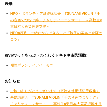
a
ぷ
表紙
ぷ
d
ら
ら
m
NPO・ボランティア基礎講演会 TSUNAMI VIOLIN「千
ざ
ざ
i
の音色でつなぐ絆」チャリティーコンサート ～高校生×
」
n
は
東日本大震災復興支援～
、
NPO×行政 一緒だからできること『協働の基本と企画の
N
コツ』
P
O
KiVoぴっくあっぷ（わくわくドキドキ市民活動）
・
ボ
傾聴ボランティアハーモニー
ラ
ン
テ
お知らせ
ィ
ご協力ありがとうございます（寄贈＆使用済切手収集）
ア
基礎講演会 TSUNAMI VIOLIN「千の音色でつなぐ絆」
活
動
チャリティコンサート ～高校生×東日本大震災復興支援