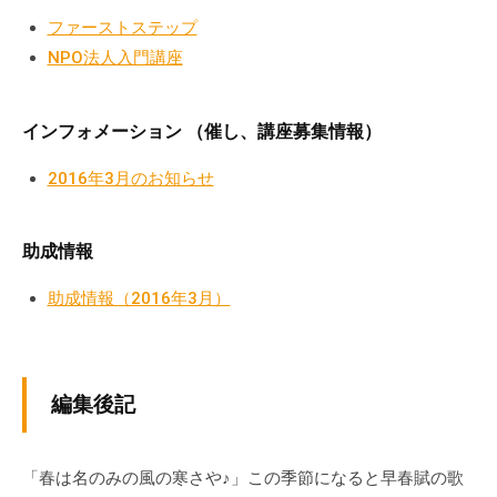
流
ファーストステップ
の
NPO法人入門講座
場
で
す
インフォメーション （催し、講座募集情報）
。
2016年3月のお知らせ
様
々
な
助成情報
催
し
助成情報（2016年3月）
・
講
座
編集後記
の
開
催
「春は名のみの風の寒さや♪」この季節になると早春賦の歌
、