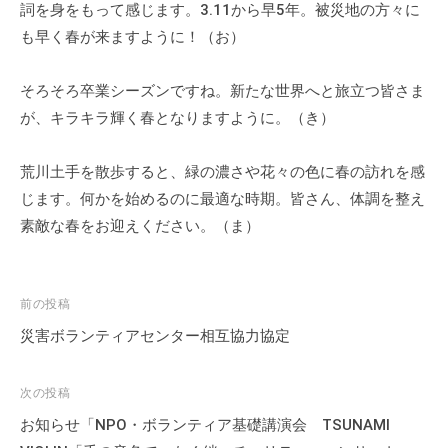
詞を身をもって感じます。3.11から早5年。被災地の方々に
会
も早く春が来ますように！（お）
場
や
機
そろそろ卒業シーズンですね。新たな世界へと旅立つ皆さま
材
が、キラキラ輝く春となりますように。（き）
の
貸
荒川土手を散歩すると、緑の濃さや花々の色に春の訪れを感
出
じます。何かを始めるのに最適な時期。皆さん、体調を整え
な
素敵な春をお迎えください。（ま）
ど
の
事
投
前の投稿
業
稿
災害ボランティアセンター相互協力協定
を
ナ
お
ビ
こ
次の投稿
な
ゲ
お知らせ「NPO・ボランティア基礎講演会 TSUNAMI
っ
ー