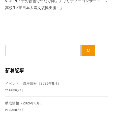
VIOLIN「千の音色でつなぐ絆」チャリティーコンサート ～
て
シ
高校生×東日本大震災復興支援～」
い
ョ
ま
ン
す
。
場
所
サ
は
イ
北
ト
と
内
ぴ
新着記事
検
あ
索
1
イベント・講座情報（2026年8月）
1
2026年8月1日
階
で
助成情報（2026年8月）
す
2026年8月1日
。