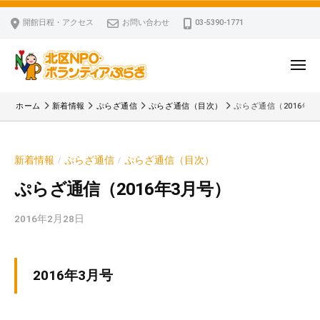
ー
コ
区
開館日程・アクセス
お問い合わせ
03-5390-1771
N
ン
P
テ
O
ン
メ
・
ニ
ツ
北
ュ
ボ
「
へ
ー
ホーム
新着情報
ぷらざ通信
ぷらざ通信（目次）
ぷらざ通信（2016年3
ラ
区
北
ス
ン
区
N
キ
テ
N
P
新着情報
ぷらざ通信
ぷらざ通信（目次）
/
/
ッ
ィ
P
O
ア
プ
O
ぷらざ通信（2016年3月号）
・
ぷ
・
ボ
ら
2016年2月28日
b
ボ
ざ
ラ
y
ラ
ン
k
ン
v
テ
テ
2016年3月号
p
ィ
ィ
-
ア
ア