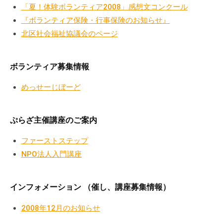
の
「夏！体験ボランティア2008」感想文コンクール
支
『ボランティア保険・行事保険のお知らせ』
援
北区社会福祉協議会のページ
や
、
ボランティア募集情報
活
動
めっせーじぼーど
に
関
す
ぷらざ主催講座のご案内
る
ファーストステップ
総
NPO法人入門講座
合
的
な
インフォメーション （催し、講座募集情報）
情
報
2008年12月のお知らせ
交