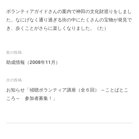
会
ボランティアガイドさんの案内で神田の文化財巡りをしまし
場
た。なにげなく通り過ぎる街の中にたくさんの宝物が発見で
や
機
き、歩くことがさらに楽しくなりました。（た）
材
の
貸
投
前の投稿
出
稿
助成情報（2008年11月）
な
ナ
ど
ビ
次の投稿
の
ゲ
お知らせ「傾聴ボランティア講座（全６回） ～ことばとこ
事
ー
業
ころ～ 参加者募集！」
シ
を
ョ
お
こ
ン
な
っ