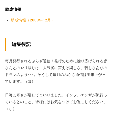
流
助成情報
の
場
助成情報（2008年12月）
で
す
。
様
編集後記
々
な
催
毎月発行されるぷらざ通信！発行のために繰り広げられる皆
し
さんとのやり取りは、大袈裟に言えば楽しさ、苦しさありの
・
ドラマのよう･･･。そうして毎月のぷらざ通信は出来上がっ
講
ています。（ほ）
座
の
日毎に寒さが増してまいりました。インフルエンザが流行っ
開
ているとのこと、皆様にはお気をつけてお過ごしください。
催
（な）
、