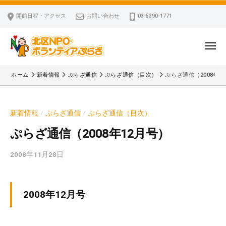
ー
コ
区
開館日程・アクセス
お問い合わせ
03-5390-1771
N
ン
P
テ
O
ン
メ
・
ニ
ツ
北
ュ
ボ
「
へ
ー
ホーム
新着情報
ぷらざ通信
ぷらざ通信（目次）
ぷらざ通信（2008年1
ラ
区
北
ス
ン
区
N
キ
テ
N
P
新着情報
ぷらざ通信
ぷらざ通信（目次）
/
/
ッ
ィ
P
O
ア
プ
O
ぷらざ通信（2008年12月号）
・
ぷ
・
ボ
ら
2008年11月28日
b
ボ
ざ
ラ
y
ラ
ン
k
ン
v
テ
テ
2008年12月号
p
ィ
ィ
-
ア
ア