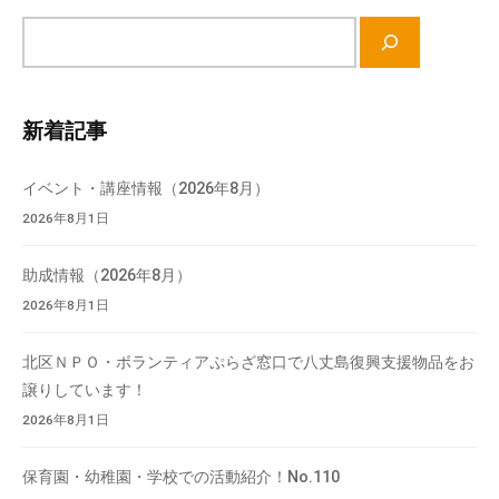
て
サ
い
イ
ま
ト
す
内
新着記事
。
検
場
索
所
イベント・講座情報（2026年8月）
は
2026年8月1日
北
と
助成情報（2026年8月）
ぴ
2026年8月1日
あ
1
北区ＮＰＯ・ボランティアぷらざ窓口で八丈島復興支援物品をお
1
譲りしています！
階
2026年8月1日
で
す
保育園・幼稚園・学校での活動紹介！No.110
。