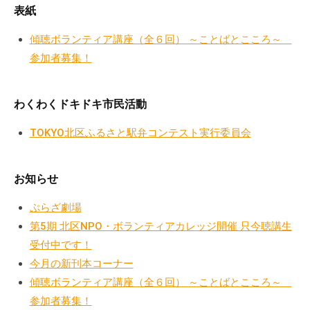
a
ぷ
表紙
ぷ
d
ら
ら
m
傾聴ボランティア講座（全６回） ～ことばとこころ～
ざ
ざ
i
参加者募集！
」
n
は
、
わくわくドキドキ市民活動
N
P
TOKYO北区ふるさと駅弁コンテスト実行委員会
O
・
お知らせ
ボ
ラ
ぷらざ劇場
ン
第5期 北区NPO・ボランティアカレッジ開催 只今聴講生
テ
受付中です！
ィ
今月の新刊本コーナー
ア
傾聴ボランティア講座（全６回） ～ことばとこころ～
活
動
参加者募集！