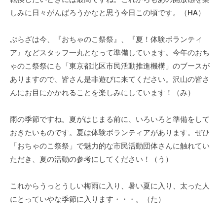
流
しみに日々がんばろうかなと思う今日この頃です。（HA）
の
場
ぷらざは今、『おちゃのこ祭祭』、『夏！体験ボランティ
で
ア』などスタッフ一丸となって準備しています。今年のおち
す
ゃのこ祭祭にも「東京都北区市民活動推進機構」のブースが
。
ありますので、皆さん是非遊びに来てください。沢山の皆さ
様
んにお目にかかれることを楽しみにしています！（み）
々
な
催
雨の季節ですね。夏がはじまる前に、いろいろと準備をして
し
おきたいものです。夏は体験ボランティアがあります。ぜひ
・
「おちゃのこ祭祭」で魅力的な市民活動団体さんに触れてい
講
ただき、夏の活動の参考にしてください！（う）
座
の
これからうっとうしい梅雨に入り、暑い夏に入り、太った人
開
にとっていやな季節に入ります・・・。（た）
催
、