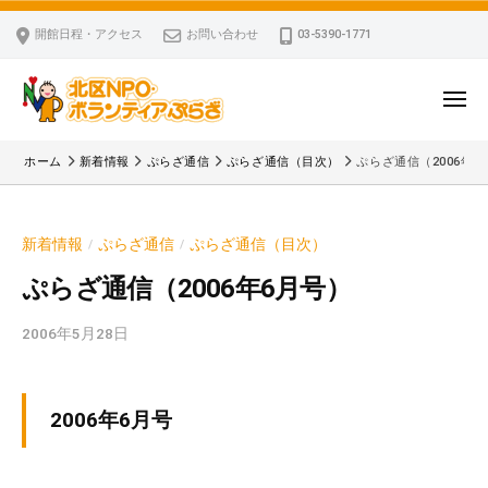
ー
コ
区
開館日程・アクセス
お問い合わせ
03-5390-1771
N
ン
P
テ
O
ン
メ
・
ニ
ツ
北
ュ
ボ
「
へ
ー
ホーム
新着情報
ぷらざ通信
ぷらざ通信（目次）
ぷらざ通信（2006年6
ラ
区
北
ス
ン
区
N
キ
テ
N
P
新着情報
ぷらざ通信
ぷらざ通信（目次）
/
/
ッ
ィ
P
O
ア
プ
O
ぷらざ通信（2006年6月号）
・
ぷ
・
ボ
ら
2006年5月28日
b
ボ
ざ
ラ
y
ラ
ン
k
ン
v
テ
テ
2006年6月号
p
ィ
ィ
-
ア
ア