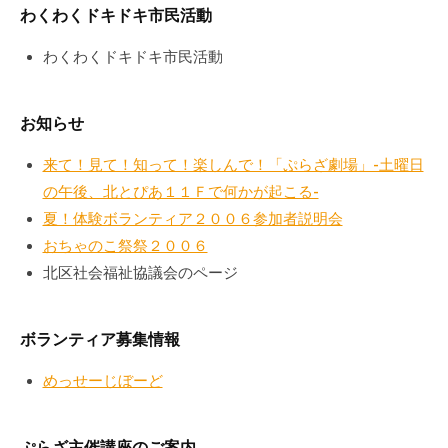
a
ぷ
わくわくドキドキ市民活動
ぷ
d
ら
ら
m
わくわくドキドキ市民活動
ざ
ざ
i
」
n
は
お知らせ
、
N
来て！見て！知って！楽しんで！「ぷらざ劇場」-土曜日
P
の午後、北とぴあ１１Ｆで何かが起こる-
O
夏！体験ボランティア２００６参加者説明会
・
おちゃのこ祭祭２００６
ボ
北区社会福祉協議会のページ
ラ
ン
テ
ボランティア募集情報
ィ
めっせーじぼーど
ア
活
動
ぷらざ主催講座のご案内