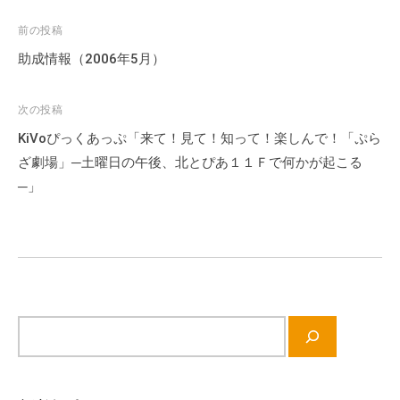
会
投
前の投稿
場
稿
や
助成情報（2006年5月）
ナ
機
材
ビ
次の投稿
の
ゲ
KiVoぴっくあっぷ「来て！見て！知って！楽しんで！「ぷら
貸
ー
ざ劇場」─土曜日の午後、北とぴあ１１Ｆで何かが起こる
出
シ
─」
な
ョ
ど
ン
の
事
業
を
お
サ
こ
イ
な
ト
っ
内