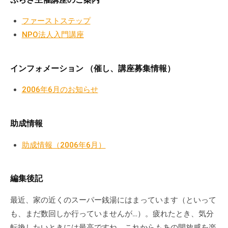
の
支
ファーストステップ
援
NPO法人入門講座
や
、
インフォメーション （催し、講座募集情報）
活
動
2006年6月のお知らせ
に
関
す
助成情報
る
助成情報（2006年6月）
総
合
的
編集後記
な
情
最近、家の近くのスーパー銭湯にはまっています（といって
報
も、まだ数回しか行っていませんが…）。疲れたとき、気分
交
転換したいときには最高ですね。これからもあの開放感を楽