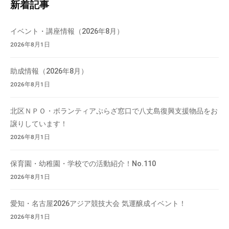
新着記事
て
検
い
索
イベント・講座情報（2026年8月）
ま
2026年8月1日
す
。
助成情報（2026年8月）
場
2026年8月1日
所
は
北
北区ＮＰＯ・ボランティアぷらざ窓口で八丈島復興支援物品をお
と
譲りしています！
ぴ
2026年8月1日
あ
1
保育園・幼稚園・学校での活動紹介！No.110
1
2026年8月1日
階
で
愛知・名古屋2026アジア競技大会 気運醸成イベント！
す
2026年8月1日
。