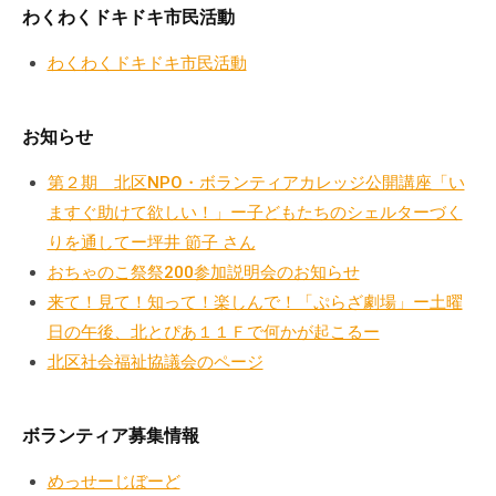
a
ぷ
わくわくドキドキ市民活動
ぷ
d
ら
ら
m
わくわくドキドキ市民活動
ざ
ざ
i
」
n
は
お知らせ
、
N
第２期 北区NPO・ボランティアカレッジ公開講座「い
P
ますぐ助けて欲しい！」ー子どもたちのシェルターづく
O
りを通してー坪井 節子 さん
・
おちゃのこ祭祭200参加説明会のお知らせ
ボ
来て！見て！知って！楽しんで！「ぷらざ劇場」ー土曜
ラ
日の午後、北とぴあ１１Ｆで何かが起こるー
ン
北区社会福祉協議会のページ
テ
ィ
ア
ボランティア募集情報
活
動
めっせーじぼーど