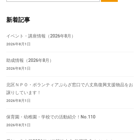
て
ト
い
内
新着記事
ま
検
す
索
イベント・講座情報（2026年8月）
。
場
2026年8月1日
所
は
助成情報（2026年8月）
北
2026年8月1日
と
ぴ
北区ＮＰＯ・ボランティアぷらざ窓口で八丈島復興支援物品をお
あ
譲りしています！
1
2026年8月1日
1
階
保育園・幼稚園・学校での活動紹介！No.110
で
2026年8月1日
す
。