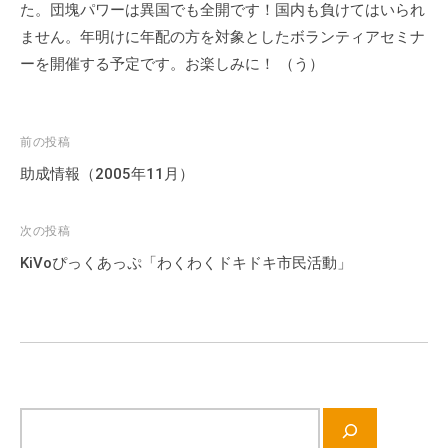
た。団塊パワーは異国でも全開です！国内も負けてはいられ
会
ません。年明けに年配の方を対象としたボランティアセミナ
場
ーを開催する予定です。お楽しみに！ （う）
や
機
材
の
投
前の投稿
貸
稿
助成情報（2005年11月）
出
ナ
な
ビ
次の投稿
ど
ゲ
KiVoぴっくあっぷ「わくわくドキドキ市民活動」
の
ー
事
シ
業
ョ
を
お
ン
こ
な
サ
っ
イ