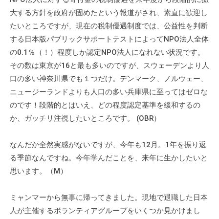
流
大する方針を政府が固めたという報道がされ、素直に歓迎し
の
たいところですが、現在の税制優遇制度では、公益性を判断
場
する日本版パブリックサポートテストによってNPO法人全体
で
の0.1％（！）程度しか認定NPO法人になれない状況です。
す
その数は東京が16と最も多いのですが、スウェーデンより人
。
口の多い神奈川県でも１つだけ。デンマーク、ノルウェー、
様
ニュージーランドよりも人口の多い兵庫県に至ってはゼロな
々
な
のです！段階的とはいえ、どの程度認定基準を緩和するの
催
か、ガッチリ注視したいところです。 (OBR）
し
・
なんだか全然実感がないですが、今年も12月。1年を振り返
講
る季節なんですね。今年学んだことを、来年に生かしたいと
座
思います。（M）
の
開
ミャンマーから無事に帰ってきました。現地で退職した日本
催
人が主催するボランティアグループをいくつか見かけまし
、