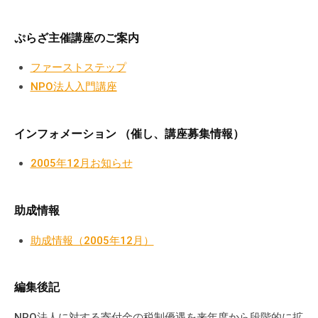
の
支
ぷらざ主催講座のご案内
援
や
ファーストステップ
、
NPO法人入門講座
活
動
に
インフォメーション （催し、講座募集情報）
関
2005年12月お知らせ
す
る
総
助成情報
合
的
助成情報（2005年12月）
な
情
編集後記
報
交
NPO法人に対する寄付金の税制優遇を来年度から段階的に拡