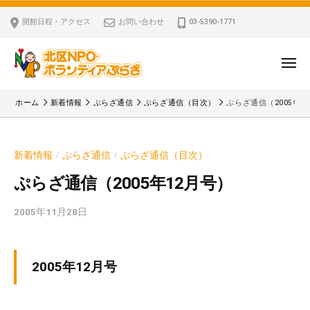
ー
コ
区
開館日程・アクセス
お問い合わせ
03-5390-1771
N
ン
P
テ
O
ン
メ
・
ニ
ツ
北
ュ
ボ
「
へ
ー
ホーム
新着情報
ぷらざ通信
ぷらざ通信（目次）
ぷらざ通信（2005年1
ラ
区
北
ス
ン
区
N
キ
テ
N
P
新着情報
ぷらざ通信
ぷらざ通信（目次）
/
/
ッ
ィ
P
O
ア
プ
O
ぷらざ通信（2005年12月号）
・
ぷ
・
ボ
ら
2005年11月28日
b
ボ
ざ
ラ
y
ラ
ン
k
ン
v
テ
テ
2005年12月号
p
ィ
ィ
-
ア
ア