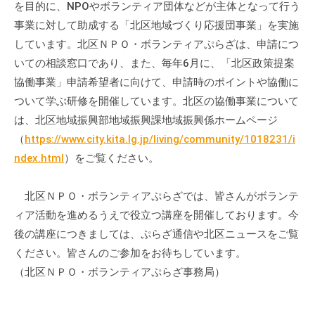
を目的に、NPOやボランティア団体などが主体となって行う
事業に対して助成する「北区地域づくり応援団事業」を実施
しています。北区ＮＰＯ・ボランティアぷらざは、申請につ
いての相談窓口であり、また、毎年6月に、「北区政策提案
協働事業」申請希望者に向けて、申請時のポイントや協働に
ついて学ぶ研修を開催しています。北区の協働事業について
は、北区地域振興部地域振興課地域振興係ホームページ
（
https://www.city.kita.lg.jp/living/community/1018231/i
ndex.html
）をご覧ください。
北区ＮＰＯ・ボランティアぷらざでは、皆さんがボランテ
ィア活動を進めるうえで役立つ講座を開催しております。今
後の講座につきましては、ぷらざ通信や北区ニュースをご覧
ください。皆さんのご参加をお待ちしています。
（北区ＮＰＯ・ボランティアぷらざ事務局）