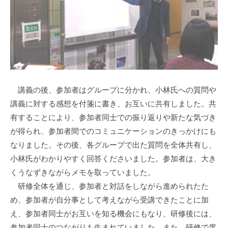
て
い
ま
す
。
場
所
講義の後、参加者はグループに分かれ、小林氏への質問や
は
講義に対する感想を付箋に書き、お互いに共有しました。共
北
有することにより、参加者同士での振り返りや新たな気づき
と
が得られ、参加者間でのコミュニケーションのきっかけにも
ぴ
なりました。その後、各グループで出た質問を全体共有し、
あ
小林氏がわかりやすく回答くださいました。参加者は、大き
1
くうなずきながらメモを取っていました。
1
研修全体を通じ、参加者と対話をしながら進められたた
階
で
め、参加者が自分事として考えながら受講できたことに加
す
え、参加者同士がお互いを知る機会にもなり、研修後には、
。
参加者同士のつながりも生まれていました。また、研修で席