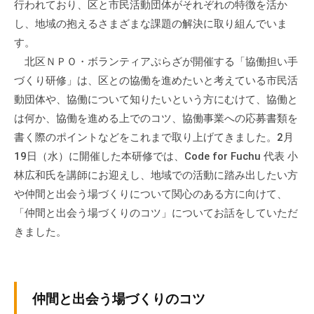
行われており、区と市民活動団体がそれぞれの特徴を活か
の
し、地域の抱えるさまざまな課題の解決に取り組んでいま
支
す。
援
や
北区ＮＰＯ・ボランティアぷらざが開催する「協働担い手
、
づくり研修」は、区との協働を進めたいと考えている市民活
活
動団体や、協働について知りたいという方にむけて、協働と
動
は何か、協働を進める上でのコツ、協働事業への応募書類を
に
書く際のポイントなどをこれまで取り上げてきました。2月
関
19日（水）に開催した本研修では、Code for Fuchu 代表 小
す
林広和氏を講師にお迎えし、地域での活動に踏み出したい方
る
や仲間と出会う場づくりについて関心のある方に向けて、
総
「仲間と出会う場づくりのコツ」についてお話をしていただ
合
きました。
的
な
情
報
仲間と出会う場づくりのコツ
交