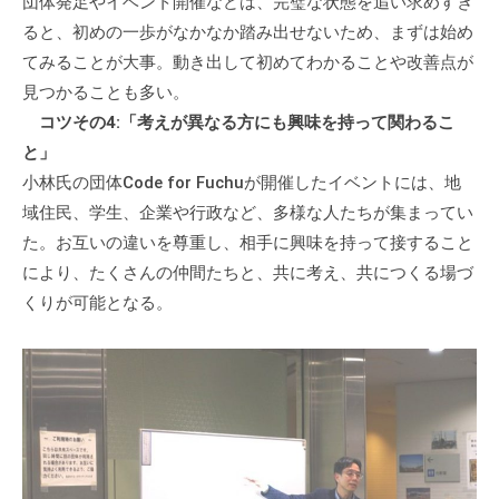
団体発足やイベント開催などは、完璧な状態を追い求めすぎ
会
ると、初めの一歩がなかなか踏み出せないため、まずは始め
場
てみることが大事。動き出して初めてわかることや改善点が
や
見つかることも多い。
機
コツその4:「考えが異なる方にも興味を持って関わるこ
材
と」
の
小林氏の団体Code for Fuchuが開催したイベントには、地
貸
出
域住民、学生、企業や行政など、多様な人たちが集まってい
な
た。お互いの違いを尊重し、相手に興味を持って接すること
ど
により、たくさんの仲間たちと、共に考え、共につくる場づ
の
くりが可能となる。
事
業
を
お
こ
な
っ