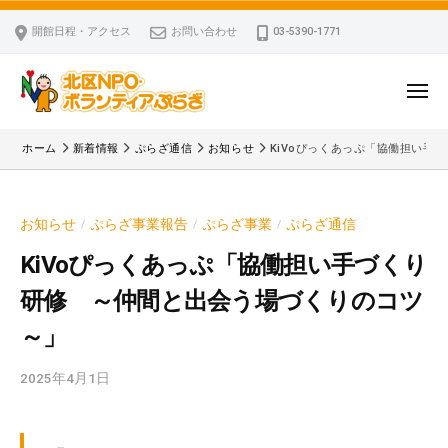
ー
コ
区
開館日程・アクセス
お問い合わせ
03-5390-1771
N
ン
P
テ
O
ン
メ
・
ニ
ツ
北
ュ
ボ
「
へ
ー
ホーム
新着情報
ぷらざ通信
お知らせ
KiVoぴっくあっぷ「協働担い手
ラ
区
北
ス
ン
区
N
キ
テ
N
P
お知らせ
ぷらざ事業報告
ぷらざ事業
ぷらざ通信
/
/
/
ッ
ィ
P
O
ア
プ
O
KiVoぴっくあっぷ「協働担い手づくり
・
ぷ
・
研修 ～仲間と出会う場づくりのコツ
ボ
ら
ボ
ざ
ラ
～」
ラ
ン
ン
2025年4月1日
b
テ
テ
y
ィ
ィ
k
ア
ア