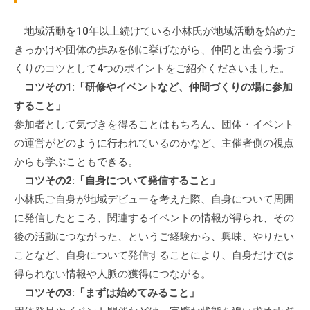
流
の
地域活動を10年以上続けている小林氏が地域活動を始めた
場
きっかけや団体の歩みを例に挙げながら、仲間と出会う場づ
で
くりのコツとして4つのポイントをご紹介くださいました。
す
コツその1:「研修やイベントなど、仲間づくりの場に参加
。
すること」
様
参加者として気づきを得ることはもちろん、団体・イベント
々
の運営がどのように行われているのかなど、主催者側の視点
な
からも学ぶこともできる。
催
コツその2:「自身について発信すること」
し
小林氏ご自身が地域デビューを考えた際、自身について周囲
・
講
に発信したところ、関連するイベントの情報が得られ、その
座
後の活動につながった、というご経験から、興味、やりたい
の
ことなど、自身について発信することにより、自身だけでは
開
得られない情報や人脈の獲得につながる。
催
コツその3:「まずは始めてみること」
、