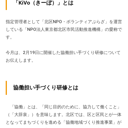
v
「KiVo（きーぼ）」とは
ぷ
ぷ
p
ら
ら
-
ざ
ざ
a
指定管理者として「北区NPO・ボランティアぷらざ」を運営
」
d
している「NPO法人東京都北区市民活動推進機構」の愛称で
は
m
す。
、
i
N
n
今月は、2月19日に開催した協働担い手づくり研修について
P
O
お伝えします。
・
ボ
ラ
協働担い手づくり研修とは
ン
テ
ィ
「協働」とは、「同じ目的のために、協力して働くこと」
ア
（「大辞泉」）を意味します。北区では、区と区民とが一体
活
となってまちづくりを進める「協働地域づくり推進事業」が
動