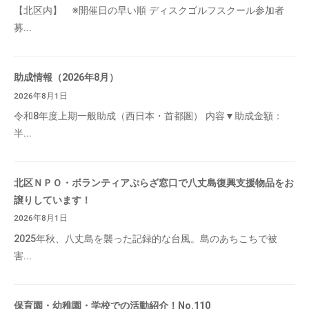
【北区内】 ※開催日の早い順 ディスクゴルフスクール参加者
募...
助成情報（2026年8月）
2026年8月1日
令和8年度上期一般助成（西日本・首都圏） 内容▼助成金額：
半...
北区ＮＰＯ・ボランティアぷらざ窓口で八丈島復興支援物品をお
譲りしています！
2026年8月1日
2025年秋、八丈島を襲った記録的な台風。島のあちこちで被
害...
保育園・幼稚園・学校での活動紹介！No.110