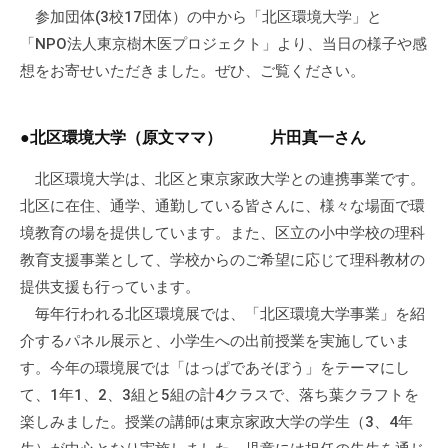
の
参加団体(3校17団体）の中から「北区環境大学」と
支
「NPO法人東京樹木医プロジェクト」より、当日の様子や感
援
想をお寄せいただきました。ぜひ、ご覧ください。
や
、
活
●北区環境大学（原文ママ） 片田真一さん
動
北区環境大学は、北区と東京家政大学との連携事業です。
に
北区に在住、通学、通勤している皆さんに、様々な場面で環
関
境教育の場を提供しています。また、区立の小中学校の理科
す
教育支援事業として、学校からのご希望に応じて理科教材の
る
総
提供支援も行っています。
合
毎年行われる北区環境展では、「北区環境大学事業」を紹
的
介するパネル展示と、小学生への出前授業を実施していま
な
す。今年の環境展では「はっぱであそぼう」をテーマにし
情
て、1年1、2、3組と5組の計4クラスで、落ち葉クラフトを
報
楽しみました。授業の講師は東京家政大学の学生（3、4年
交