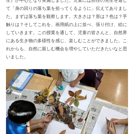
生）が中心となり実施しました。児童には担任の先生を通じ
流
て「身の回りの落ち葉を拾ってくるように」伝えてありまし
の
た。まずは落ち葉を観察します。大きさは？形は？色は？手
場
触りは？そしてこれを、画用紙の上に並べ、張り付け、絵に
で
していきます。この授業を通して、児童の皆さんと、自然界
す
にある生き物の多様性を感じ、楽しむことができました。こ
。
れからも、自然に親しむ機会を増やしていただきたいなと思
様
々
いました。
な
催
し
・
講
座
の
開
催
、