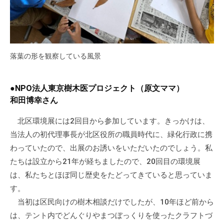
会
場
や
機
落葉の形を観察している風景
材
の
貸
●NPO法人東京樹木医プロジェクト（原文ママ）
出
和田博幸さん
な
ど
北区環境展には2回目から参加しています。きっかけは、
の
当法人の初代理事長が北区役所の職員時代に、緑化行政に携
事
わっていたので、出展のお誘いをいただいたのでしょう。私
業
たちは設立から21年が経ちましたので、20回目の環境展
を
は、私たちとほぼ同じ歴史をたどってきていると思っていま
お
す。
こ
当初は区民向けの樹木相談だけでしたが、10年ほど前から
な
は、テント内でどんぐりやまつぼっくりを使ったクラフトづ
っ