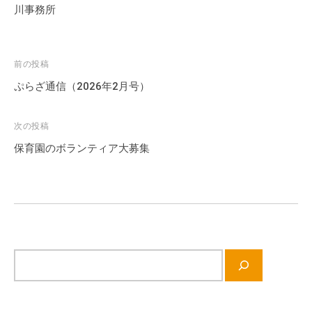
川事務所
投
前の投稿
稿
ぷらざ通信（2026年2月号）
ナ
ビ
次の投稿
ゲ
保育園のボランティア大募集
ー
シ
ョ
ン
サ
イ
ト
内