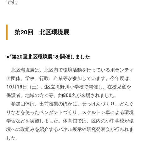
a
です。
ぷ
ぷ
d
ら
ら
m
ざ
ざ
i
」
n
第20回 北区環境展
は
、
N
●“第20回北区環境展”を開催しました
P
O
北区環境展は、北区内で環境活動を行っているボランティ
・
ア団体、学校、行政、企業等が参加しています。今年度は、
ボ
10月18日（土）北区立滝野川小学校で開催し、在校児童や
ラ
保護者、地域の方々等、約800名が来場されました。
ン
参加団体は、出前授業のほかに、せっけんづくり、どんぐ
テ
りなどを使ったペンダントづくり、スケルトン車による環境
ィ
学習などを実施しました。体育館では、区内の小中学校が環
ア
活
境への取組みを紹介するパネル展示や研究発表会が行われま
動
した。