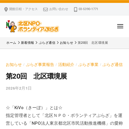
ー
コ
区
開館日程・アクセス
お問い合わせ
03-5390-1771
N
ン
P
テ
O
ン
メ
・
ニ
ツ
北
ュ
ボ
「
へ
ー
ホーム
新着情報
ぷらざ通信
お知らせ
第20回 北区環境展
ラ
区
北
ス
ン
区
N
キ
テ
N
P
お知らせ
ぷらざ事業報告
活動紹介
ぷらざ事業
ぷらざ通信
/
/
/
/
ッ
ィ
P
O
ア
プ
O
第20回 北区環境展
・
ぷ
・
ボ
ら
2026年2月1日
b
ボ
ざ
ラ
y
ラ
ン
k
ン
☆「KiVo（きーぼ）」とは☆
v
テ
テ
指定管理者として「北区ＮＰＯ・ボランティアぷらざ」を運
p
ィ
ィ
-
営している「NPO法人東京都北区市民活動推進機構」の愛称
ア
ア