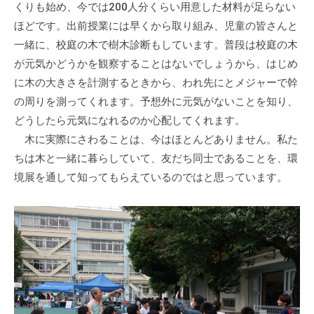
くりも始め、今では200人分くらい用意した材料が足らない
て
ほどです。出前授業には早くから取り組み、児童の皆さんと
い
一緒に、校庭の木で樹木診断もしています。普段は校庭の木
ま
が元気かどうかを観察することはないでしょうから、はじめ
す
。
に木の大きさを計測するときから、われ先にとメジャーで幹
場
の周りを測ってくれます。予想外に元気がないことを知り、
所
どうしたら元気になれるのか心配してくれます。
は
木に実際にさわることは、今はほとんどありません。私た
北
ちは木と一緒に暮らしていて、友だち同士であることを、環
と
境展を通して知ってもらえているのではと思っています。
ぴ
あ
1
1
階
で
す
。