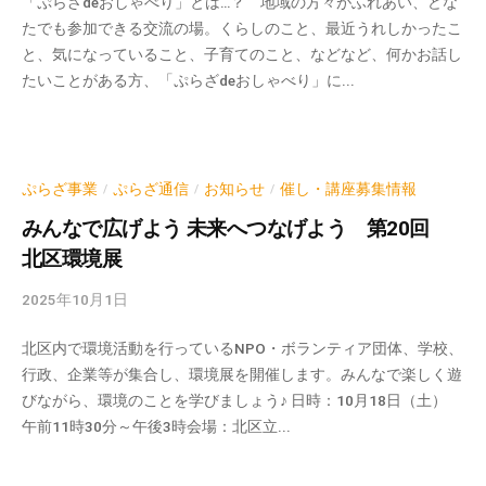
「ぷらざdeおしゃべり」とは…？ 地域の方々がふれあい、どな
k
ぷ
ぷ
たでも参加できる交流の場。くらしのこと、最近うれしかったこ
v
ら
ら
と、気になっていること、子育てのこと、などなど、何かお話し
p
ざ
ざ
たいことがある方、「ぷらざdeおしゃべり」に...
-
」
a
は
d
、
m
N
i
ぷらざ事業
ぷらざ通信
お知らせ
催し・講座募集情報
/
/
/
P
n
みんなで広げよう 未来へつなげよう 第20回
O
・
北区環境展
ボ
2025年10月1日
b
ラ
y
ン
北区内で環境活動を行っているNPO・ボランティア団体、学校、
k
テ
行政、企業等が集合し、環境展を開催します。みんなで楽しく遊
v
ィ
びながら、環境のことを学びましょう♪ 日時：10月18日（土）
p
ア
午前11時30分～午後3時会場：北区立...
-
活
a
動
d