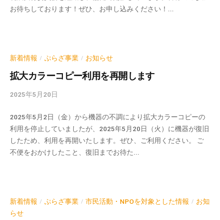
お待ちしております！ぜひ、お申し込みください！...
-
a
d
m
i
新着情報
ぷらざ事業
お知らせ
/
/
n
拡大カラーコピー利用を再開します
2025年5月20日
b
y
2025年5月2日（金）から機器の不調により拡大カラーコピーの
k
利用を停止していましたが、2025年5月20日（火）に機器が復旧
v
したため、利用を再開いたします。ぜひ、ご利用ください。 ご
p
不便をおかけしたこと、復旧までお待た...
-
a
d
m
i
新着情報
ぷらざ事業
市民活動・NPOを対象とした情報
お知
/
/
/
n
らせ