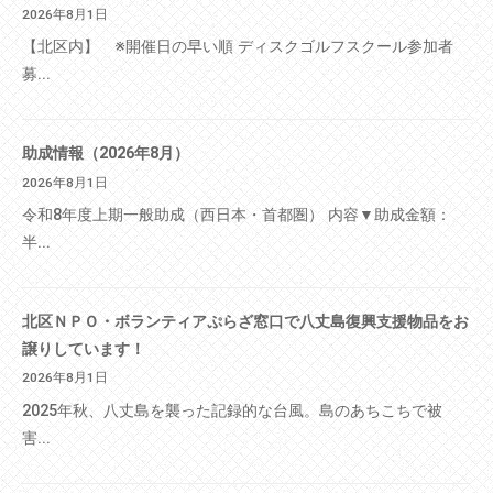
2026年8月1日
【北区内】 ※開催日の早い順 ディスクゴルフスクール参加者
募...
助成情報（2026年8月）
2026年8月1日
令和8年度上期一般助成（西日本・首都圏） 内容▼助成金額：
半...
北区ＮＰＯ・ボランティアぷらざ窓口で八丈島復興支援物品をお
譲りしています！
2026年8月1日
2025年秋、八丈島を襲った記録的な台風。島のあちこちで被
害...