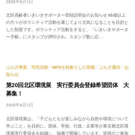
2025年6月1日
b
y
北区高齢者いきいきサポーター登録説明会のお知らせ 65歳以上
k
の方々がボランティア活動を通じてより元気になることを目的と
v
した制度です。ボランティア活動をすると、「いきいきサポータ
p
ー手帳」にスタンプが押印され、スタンプ数に応...
-
a
d
m
i
ぷらざ事業
市民活動・NPOを対象とした情報
ぷらざ通信
お
/
/
/
n
知らせ
第20回北区環境展 実行委員会登録希望団体 大
募集！
2025年6月1日
b
y
北区環境展は、「子どもたちが楽しみながら自然や環境について
k
学ぶこと」を目的に、団体、学校、行政、企業等が東京都北区環
v
境展実行委員会を組織し、協働で開催しています。皆様のご参加
p