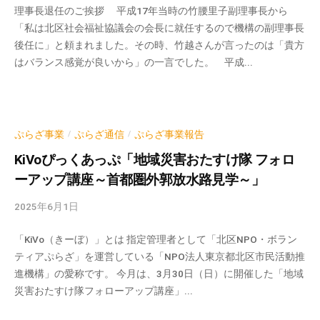
理事長退任のご挨拶 平成17年当時の竹腰里子副理事長から
k
「私は北区社会福祉協議会の会長に就任するので機構の副理事長
v
後任に」と頼まれました。その時、竹越さんが言ったのは「貴方
p
はバランス感覚が良いから」の一言でした。 平成...
-
a
d
m
i
ぷらざ事業
ぷらざ通信
ぷらざ事業報告
/
/
n
KiVoぴっくあっぷ「地域災害おたすけ隊 フォロ
ーアップ講座～首都圏外郭放水路見学～」
2025年6月1日
b
y
「KiVo（きーぼ）」とは 指定管理者として「北区NPO・ボラン
k
ティアぷらざ」を運営している「NPO法人東京都北区市民活動推
v
進機構」の愛称です。 今月は、3月30日（日）に開催した「地域
p
災害おたすけ隊フォローアップ講座」...
-
a