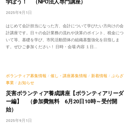
学ぼう！ （NPO法人専門講座）
流
の
2025年9月1日
b
場
y
で
はじめて会計担当になった方、会計について学びたい方向けの会
k
す
計講座です。日々の会計業務の流れや決算のポイント、税金につ
v
いて等、基礎を学び、市民活動団体の組織基盤強化を目指しま
。
p
す。ぜひご参加ください！ 日時・会場 内容 １日...
様
-
a
々
d
な
m
催
i
ボランティア募集情報
催し・講座募集情報
新着情報
ぷらざ
し
/
/
/
n
事業
お知らせ
/
・
講
災害ボランティア養成講座【ボランティアリーダ
座
ー編】 （参加費無料 6月20日10時～受付開
の
始）
開
催
2025年9月1日
b
、
y