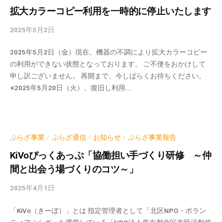
拡大カラーコピー利用を一時的に停止いたします
2025年5月2日
b
y
2025年5月2日（金）現在、機器の不調により拡大カラーコピー
k
の利用ができない状態となっております。 ご不便をおかけして
v
申し訳ございません。 再開まで、今しばらくお待ちください。
p
※2025年5月20日（火）、復旧し利用...
-
a
d
m
i
ぷらざ事業
ぷらざ通信
お知らせ
ぷらざ事業報告
/
/
/
n
KiVoぴっくあっぷ「協働担い手づくり研修 ～仲
間と出会う場づくりのコツ～」
2025年4月1日
b
y
「KiVo（きーぼ）」とは 指定管理者として「北区NPO・ボラン
k