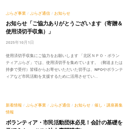
の
m
支
i
ぷらざ事業
ぷらざ通信
お知らせ
/
/
援
n
お知らせ「ご協力ありがとうございます（寄贈＆
や
使用済切手収集）」
、
活
2025年10月1日
b
動
y
に
使用済切手収集にご協力をお願いします 「北区ＮＰＯ・ボラン
k
関
ティアぷらざ」では、使用済切手を集めています。（郵送または
v
す
持参で受付）皆様からお寄せいただいた切手は、NPOやボランテ
p
る
ィアなど市民活動を支援するために活用させてい...
-
総
a
合
d
的
m
な
i
新着情報
ぷらざ事業
ぷらざ通信
お知らせ
催し・講座募集
/
/
/
/
情
n
情報
報
ボランティア・市民活動団体必見！会計の基礎を
交