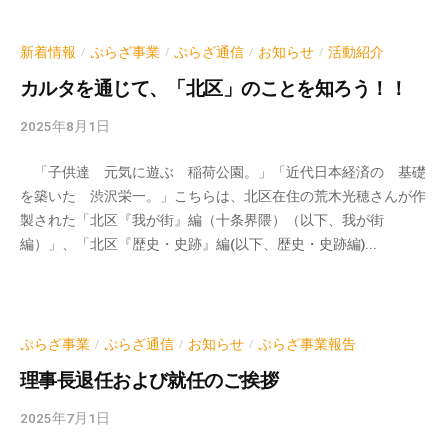
d
て
m
い
i
新着情報
ぷらざ事業
ぷらざ通信
お知らせ
活動紹介
/
/
/
/
ま
n
カルタを通じて、「北区」のことを知ろう！！
す
。
2025年8月1日
b
場
y
所
「子供達 元気に遊ぶ 稲荷公園。」「近代日本経済の 基礎
k
は
を築いた 渋沢栄一。」こちらは、北区在住の荒木光穂さんが作
v
北
製された「北区『我が街』編（十条界隈）（以下、我が街
p
と
編）」、「北区『歴史・史跡』編(以下、歴史・史跡編)...
-
ぴ
a
あ
d
1
m
1
i
ぷらざ事業
ぷらざ通信
お知らせ
ぷらざ事業報告
/
/
/
n
階
理事長退任および就任のご挨拶
で
す
2025年7月1日
b
y
。