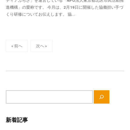
ティアぷらざ」を運営している「NPO法人東京都北区市民活動推
v
進機構」の愛称です。 今月は、2月19日に開催した協働担い手づ
p
くり研修についてお伝えします。 協...
-
a
d
m
投
i
« 前へ
次へ »
n
稿
の
ペ
ー
ジ
送
サ
り
イ
ト
内
新着記事
検
索