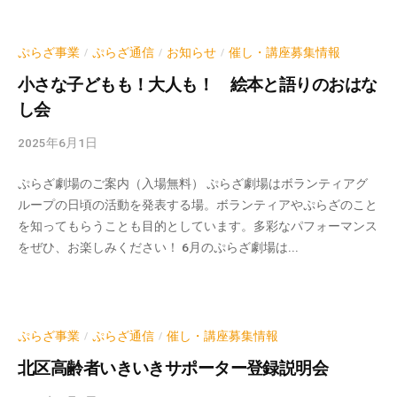
d
m
i
ぷらざ事業
ぷらざ通信
お知らせ
催し・講座募集情報
/
/
/
n
小さな子どもも！大人も！ 絵本と語りのおはな
し会
2025年6月1日
b
y
ぷらざ劇場のご案内（入場無料） ぷらざ劇場はボランティアグ
k
ループの日頃の活動を発表する場。ボランティアやぷらざのこと
v
を知ってもらうことも目的としています。多彩なパフォーマンス
p
をぜひ、お楽しみください！ 6月のぷらざ劇場は...
-
a
d
m
i
ぷらざ事業
ぷらざ通信
催し・講座募集情報
/
/
n
北区高齢者いきいきサポーター登録説明会