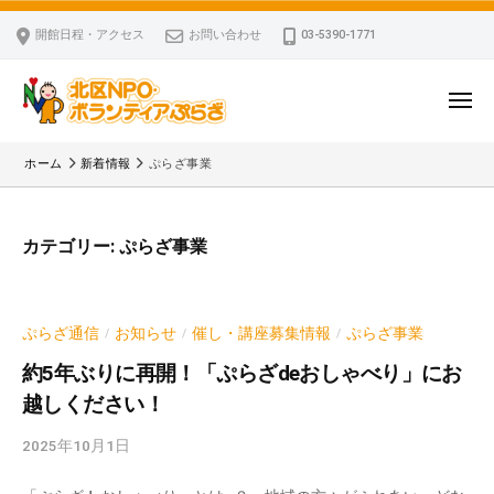
ー
コ
区
開館日程・アクセス
お問い合わせ
03-5390-1771
N
ン
P
テ
O
ン
メ
・
ニ
ツ
北
ュ
ボ
「
へ
ー
ホーム
新着情報
ぷらざ事業
ラ
区
北
ス
ン
区
N
キ
テ
N
P
カテゴリー:
ぷらざ事業
ッ
ィ
P
O
ア
プ
O
・
ぷ
・
ボ
ら
ぷらざ通信
お知らせ
催し・講座募集情報
ぷらざ事業
/
/
/
ボ
ざ
ラ
ラ
約5年ぶりに再開！「ぷらざdeおしゃべり」にお
ン
ン
越しください！
テ
テ
2025年10月1日
b
ィ
ィ
y
ア
ア