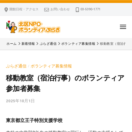
ー
コ
区
開館日程・アクセス
お問い合わせ
03-5390-1771
N
ン
P
テ
O
ン
メ
・
ニ
ツ
北
ュ
ボ
「
へ
ー
ホーム
新着情報
ぷらざ通信
ボランティア募集情報
移動教室（宿泊行事
ラ
区
北
ス
ン
区
N
キ
テ
N
P
ぷらざ通信
ボランティア募集情報
/
ッ
ィ
P
O
ア
プ
O
移動教室（宿泊行事）のボランティア
・
ぷ
・
参加者募集
ボ
ら
ボ
ざ
ラ
ラ
2025年10月1日
b
ン
ン
y
テ
テ
k
ィ
東京都立王子特別支援学校
ィ
v
ア
ア
p