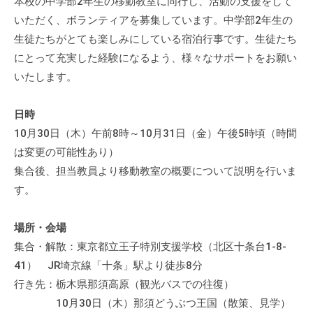
本校の中学部2年生の移動教室に同行し、活動の支援をして
ぷ
-
ぷ
いただく、ボランティアを募集しています。中学部2年生の
ら
a
ら
生徒たちがとても楽しみにしている宿泊行事です。生徒たち
ざ
d
ざ
にとって充実した経験になるよう、様々なサポートをお願い
」
m
は
いたします。
i
、
n
N
日時
P
10月30日（木）午前8時～10月31日（金）午後5時頃（時間
O
は変更の可能性あり）
・
集合後、担当教員より移動教室の概要について説明を行いま
ボ
す。
ラ
ン
場所・会場
テ
集合・解散：東京都立王子特別支援学校（北区十条台1-8-
ィ
41） JR埼京線「十条」駅より徒歩8分
ア
行き先：栃木県那須高原（観光バスでの往復）
活
10月30日（木）那須どうぶつ王国（散策、見学）
動