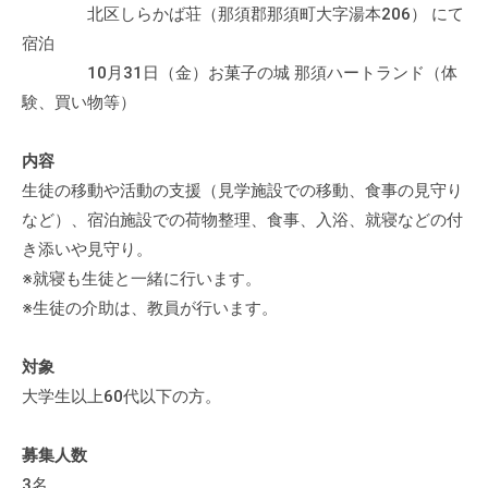
の
北区しらかば荘（那須郡那須町大字湯本206） にて
支
宿泊
援
10月31日（金）お菓子の城 那須ハートランド（体
や
験、買い物等）
、
活
内容
動
生徒の移動や活動の支援（見学施設での移動、食事の見守り
に
など）、宿泊施設での荷物整理、食事、入浴、就寝などの付
関
き添いや見守り。
す
※就寝も生徒と一緒に行います。
る
※生徒の介助は、教員が行います。
総
合
的
対象
な
大学生以上60代以下の方。
情
報
募集人数
交
3名