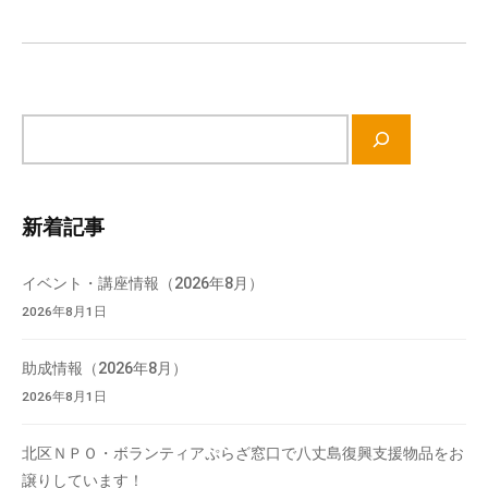
シ
ョ
ン
サ
イ
ト
内
新着記事
検
索
イベント・講座情報（2026年8月）
2026年8月1日
助成情報（2026年8月）
2026年8月1日
北区ＮＰＯ・ボランティアぷらざ窓口で八丈島復興支援物品をお
譲りしています！