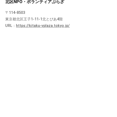
北区NPO・ボランティアぷらざ
〒114-8503
東京都北区王子1-11-1北とぴあ4階
URL：
https://kitaku-vplaza.tokyo.jp/