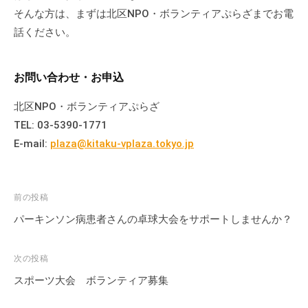
て
そんな方は、まずは北区NPO・ボランティアぷらざまでお電
い
話ください。
ま
す
お問い合わせ・お申込
。
場
北区NPO・ボランティアぷらざ
所
TEL: 03-5390-1771
は
E-mail:
plaza@kitaku-vplaza.tokyo.jp
北
と
ぴ
投
前の投稿
あ
稿
1
パーキンソン病患者さんの卓球大会をサポートしませんか？
1
ナ
階
ビ
次の投稿
で
ゲ
スポーツ大会 ボランティア募集
す
ー
。