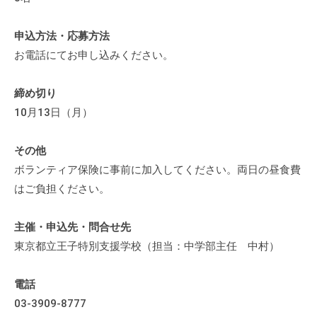
流
の
申込方法・応募方法
場
お電話にてお申し込みください。
で
す
締め切り
。
10月13日（月）
様
々
その他
な
催
ボランティア保険に事前に加入してください。両日の昼食費
し
はご負担ください。
・
講
主催・申込先・問合せ先
座
東京都立王子特別支援学校（担当：中学部主任 中村）
の
開
電話
催
03-3909-8777
、