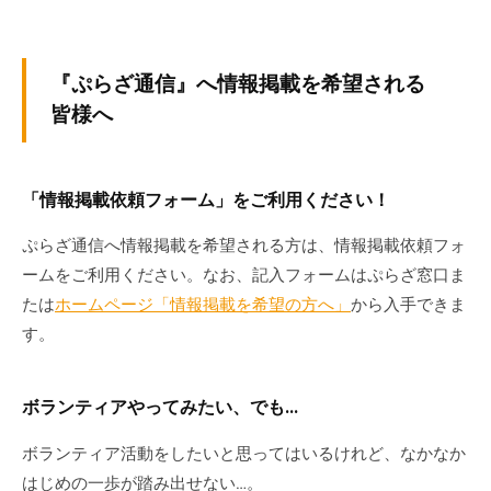
会
場
や
『ぷらざ通信』へ情報掲載を希望される
機
皆様へ
材
の
貸
「情報掲載依頼フォーム」をご利用ください！
出
な
ぷらざ通信へ情報掲載を希望される方は、情報掲載依頼フォ
ど
ームをご利用ください。なお、記入フォームはぷらざ窓口ま
の
たは
ホームページ「情報掲載を希望の方へ」
から入手できま
事
す。
業
を
お
ボランティアやってみたい、でも…
こ
ボランティア活動をしたいと思ってはいるけれど、なかなか
な
はじめの一歩が踏み出せない…。
っ