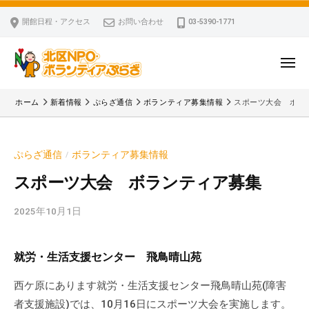
ー
コ
区
開館日程・アクセス
お問い合わせ
03-5390-1771
N
ン
P
テ
O
ン
メ
・
ニ
ツ
北
ュ
ボ
「
へ
ー
ホーム
新着情報
ぷらざ通信
ボランティア募集情報
スポーツ大会 ボラ
ラ
区
北
ス
ン
区
N
キ
テ
N
P
ぷらざ通信
ボランティア募集情報
/
ッ
ィ
P
O
ア
プ
O
スポーツ大会 ボランティア募集
・
ぷ
・
ボ
ら
2025年10月1日
b
ボ
ざ
ラ
y
ラ
ン
k
ン
就労・生活支援センター 飛鳥晴山苑
v
テ
テ
p
ィ
ィ
西ケ原にあります就労・生活支援センター飛鳥晴山苑(障害
-
ア
ア
者支援施設)では、10月16日にスポーツ大会を実施します。