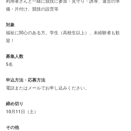
利用者さんと一緒に競技に参加・見守り・誘導、運営の準
の
備・片付け、競技の設営等
支
援
対象
や
、
福祉に関心のある方。学生（高校生以上）、未経験者も歓
活
迎！
動
に
募集人数
関
5名
す
る
申込方法・応募方法
総
電話またはメールでお申し込みください。
合
的
締め切り
な
10月11日（土）
情
報
その他
交