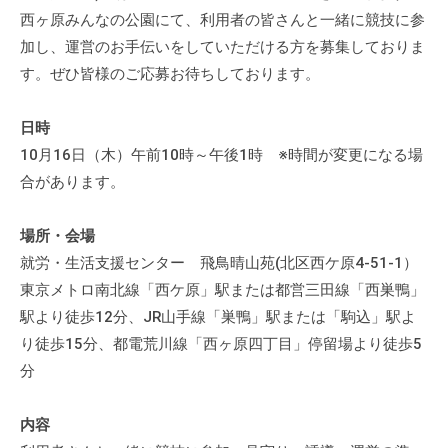
a
ぷ
ぷ
西ヶ原みんなの公園にて、利用者の皆さんと一緒に競技に参
d
ら
ら
加し、運営のお手伝いをしていただける方を募集しておりま
m
ざ
ざ
す。ぜひ皆様のご応募お待ちしております。
i
」
n
は
日時
、
10月16日（木）午前10時～午後1時 ※時間が変更になる場
N
合があります。
P
O
・
場所・会場
ボ
就労・生活支援センター 飛鳥晴山苑(北区西ケ原4-51-1）
ラ
東京メトロ南北線「西ケ原」駅または都営三田線「西巣鴨」
ン
駅より徒歩12分、JR山手線「巣鴨」駅または「駒込」駅よ
テ
り徒歩15分、都電荒川線「西ヶ原四丁目」停留場より徒歩5
ィ
分
ア
活
内容
動