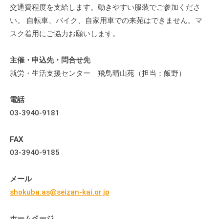
流
交通費程度を支給します。動きやすい服装でご参加くださ
の
い。 自転車、バイク、自家用車での来苑はできません。マ
場
スク着用にご協力お願いします。
で
す
主催・申込先・問合せ先
。
就労・生活支援センター 飛鳥晴山苑（担当：飯野）
様
々
電話
な
03-3940-9181
催
し
FAX
・
03-3940-9185
講
座
の
メール
開
shokuba.as@seizan-kai.or.jp
催
、
ホームページ