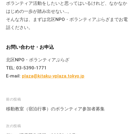
ボランティア活動をしたいと思ってはいるけれど、なかなか
て
はじめの一歩が踏み出せない…。
い
そんな方は、まずは北区NPO・ボランティアぷらざまでお電
ま
話ください。
す
。
場
お問い合わせ・お申込
所
は
北区NPO・ボランティアぷらざ
北
TEL: 03-5390-1771
と
E-mail:
plaza@kitaku-vplaza.tokyo.jp
ぴ
あ
1
投
前の投稿
1
稿
移動教室（宿泊行事）のボランティア参加者募集
階
ナ
で
ビ
す
次の投稿
。
ゲ