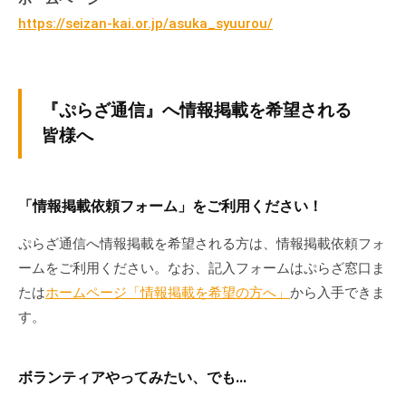
会
https://seizan-kai.or.jp/asuka_syuurou/
場
や
機
材
『ぷらざ通信』へ情報掲載を希望される
の
皆様へ
貸
出
な
「情報掲載依頼フォーム」をご利用ください！
ど
の
ぷらざ通信へ情報掲載を希望される方は、情報掲載依頼フォ
事
ームをご利用ください。なお、記入フォームはぷらざ窓口ま
業
たは
ホームページ「情報掲載を希望の方へ」
から入手できま
を
す。
お
こ
な
ボランティアやってみたい、でも…
っ