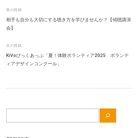
て
投
前の投稿
い
稿
相手も自分も大切にする聴き方を学びませんか？【傾聴講演
ま
ナ
会】
す
ビ
。
場
ゲ
次の投稿
所
ー
KiVoぴっくあっぷ「夏！体験ボランティア2025 ボランテ
は
シ
ィアデザインコンクール」
北
ョ
と
ン
ぴ
あ
1
1
サ
階
イ
で
ト
す
内
。