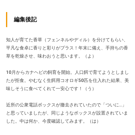
会
場
編集後記
や
機
材
知人が育てた香草（フェンネルやディル）を分けてもらい、
の
平凡な食卓に香りと彩りがプラス！年末に備え、手持ちの香
貸
草を乾燥させ、味わおうと思います。（よ）
出
な
10月からカナヘビの飼育を開始。人口餌で育てようとしまし
ど
の
たが拒食。やむなく生餌用コオロギ50匹を仕入れた結果、美
事
味しそうに食べてくれて一安心です！（う）
業
を
近所の公衆電話ボックスが撤去されていたので「ついに…」
お
と思っていましたが、同じようなボックスが設置されていま
こ
した。中は何か、今度確認してみます。（は）
な
っ