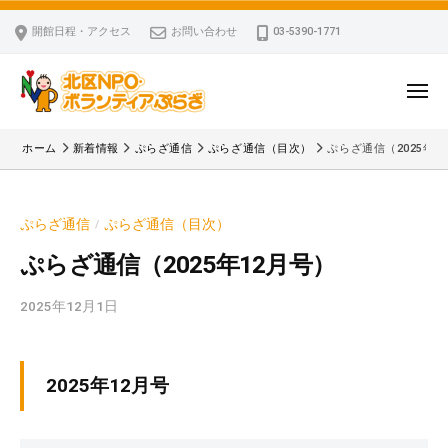
ー
コ
区
開館日程・アクセス
お問い合わせ
03-5390-1771
N
ン
P
テ
O
ン
メ
・
ニ
ツ
北
ュ
ボ
「
へ
ー
ホーム
新着情報
ぷらざ通信
ぷらざ通信（目次）
ぷらざ通信（2025年1
ラ
区
北
ス
ン
区
N
キ
テ
N
P
ぷらざ通信
ぷらざ通信（目次）
/
ッ
ィ
P
O
ア
プ
O
ぷらざ通信（2025年12月号）
・
ぷ
・
ボ
ら
2025年12月1日
b
ボ
ざ
ラ
y
ラ
ン
k
ン
v
テ
テ
2025年12月号
p
ィ
ィ
-
ア
ア