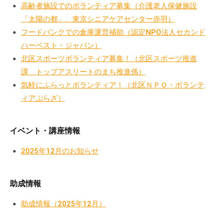
高齢者施設でのボランティア募集（介護老人保健施設
流
の
「太陽の都」、東京シニアケアセンター赤羽）
場
フードバンクでの倉庫運営補助（認定NPO法人セカンド
で
ハーベスト・ジャパン）
す
北区スポーツボランティア募集！（北区スポーツ推進
。
課 トップアスリートのまち推進係）
様
気軽にふらっとボランティア！（北区ＮＰＯ・ボランテ
々
ィアぷらざ）
な
催
し
イベント・講座情報
・
2025年12月のお知らせ
講
座
の
助成情報
開
催
助成情報（2025年12月）
、