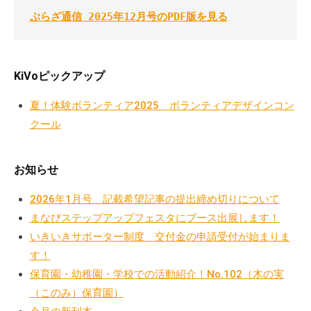
a
ぷ
ぷ
ぷらざ通信 2025年12月号のPDF版を見る
d
ら
ら
m
ざ
ざ
i
」
n
KiVoピックアップ
は
、
夏！体験ボランティア2025 ボランティアデザインコン
N
クール
P
O
・
お知らせ
ボ
ラ
2026年1月号 記載希望記事の提出締め切りについて
ン
まなびステップアップフェスタにブース出展します！
テ
いきいきサポーター制度 交付金の申請受付が始まりま
ィ
す！
ア
保育園・幼稚園・学校での活動紹介！No.102（木の実
活
（このみ）保育園）
動