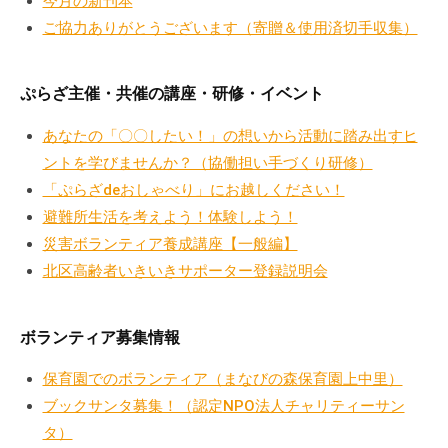
今月の新刊本
の
ご協力ありがとうございます（寄贈＆使用済切手収集）
支
援
や
ぷらざ主催・共催の講座・研修・イベント
、
あなたの「〇〇したい！」の想いから活動に踏み出すヒ
活
動
ントを学びませんか？（協働担い手づくり研修）
に
「ぷらざdeおしゃべり」にお越しください！
関
避難所生活を考えよう！体験しよう！
す
災害ボランティア養成講座【一般編】
る
北区高齢者いきいきサポーター登録説明会
総
合
ボランティア募集情報
的
な
保育園でのボランティア（まなびの森保育園上中里）
情
ブックサンタ募集！（認定NPO法人チャリティーサン
報
タ）
交