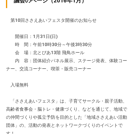
議会のページ（2016年1月）
ぷ
-
ぷ
ら
a
ら
ざ
d
第10回ささえあいフェスタ開催のお知らせ
ざ
」
m
は
i
開催日：1月31日(日)
、
n
時 間：午前10時30分～午後3時30分
N
会 場：北とぴあ13階 飛鳥ホール
P
内 容：団体紹介パネル展示、ステージ発表、体験コー
O
ナー、交流コーナー、喫茶・販売コーナー
・
ボ
入場無料
ラ
ン
テ
「ささえあいフェスタ」は、子育てサークル・親子活動、
ィ
高齢者食事会・脳トレ・健康づくり、などを通じて、地域で
ア
の仲間づくりや孤立予防を目的とした「地域ささえあい活動
活
団体」の、活動の発表とネットワークづくりのイベントで
動
す！