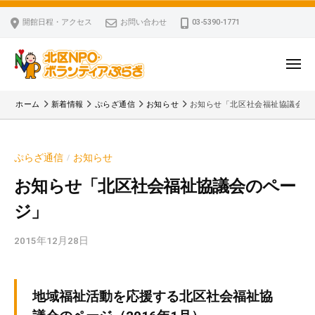
ー
コ
区
開館日程・アクセス
お問い合わせ
03-5390-1771
N
ン
P
テ
O
ン
メ
・
ニ
ツ
北
ュ
ボ
「
へ
ー
ホーム
新着情報
ぷらざ通信
お知らせ
お知らせ「北区社会福祉協議会の
ラ
区
北
ス
ン
区
N
キ
テ
N
P
ぷらざ通信
お知らせ
/
ッ
ィ
P
O
ア
プ
O
お知らせ「北区社会福祉協議会のペー
・
ぷ
・
ジ」
ボ
ら
ボ
ざ
ラ
ラ
2015年12月28日
b
ン
ン
y
テ
テ
k
ィ
ィ
v
地域福祉活動を応援する北区社会福祉協
ア
ア
p