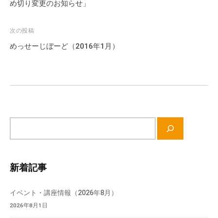
ナ
め切り変更のお知らせ」
て
ビ
い
ゲ
次の投稿
ま
ー
す
めっせーじぼーど（2016年1月）
シ
。
場
ョ
所
ン
は
北
と
サ
ぴ
イ
あ
ト
1
内
新着記事
1
検
階
索
で
イベント・講座情報（2026年8月）
す
2026年8月1日
。