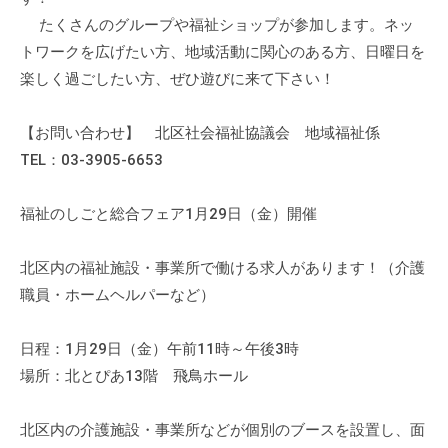
の
たくさんのグループや福祉ショップが参加します。ネッ
支
トワークを広げたい方、地域活動に関心のある方、日曜日を
援
楽しく過ごしたい方、ぜひ遊びに来て下さい！
や
、
【お問い合わせ】 北区社会福祉協議会 地域福祉係
活
TEL：03-3905-6653
動
に
関
福祉のしごと総合フェア1月29日（金）開催
す
る
北区内の福祉施設・事業所で働ける求人があります！（介護
総
職員・ホームヘルパーなど）
合
的
日程：1月29日（金）午前11時～午後3時
な
場所：北とぴあ13階 飛鳥ホール
情
報
北区内の介護施設・事業所などが個別のブースを設置し、面
交