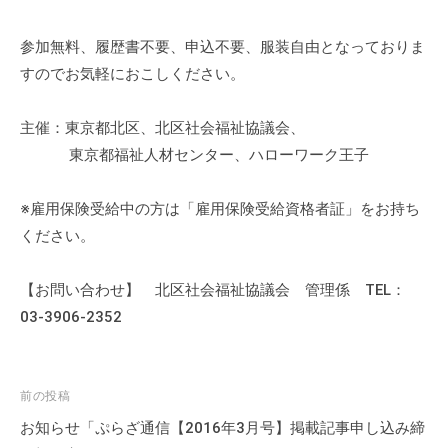
会
場
参加無料、履歴書不要、申込不要、服装自由となっておりま
や
すのでお気軽におこしください。
機
材
主催：東京都北区、北区社会福祉協議会、
の
東京都福祉人材センター、ハローワーク王子
貸
出
※雇用保険受給中の方は「雇用保険受給資格者証」をお持ち
な
ください。
ど
の
【お問い合わせ】 北区社会福祉協議会 管理係 TEL：
事
業
03-3906-2352
を
お
こ
投
前の投稿
な
稿
お知らせ「ぷらざ通信【2016年3月号】掲載記事申し込み締
っ