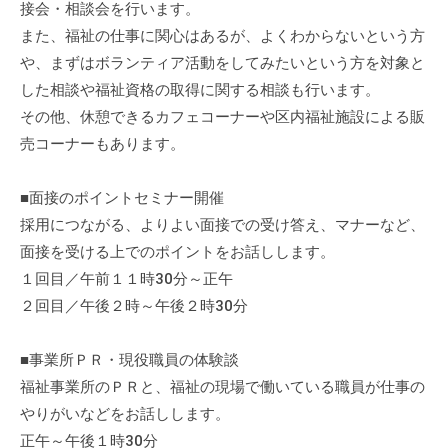
接会・相談会を行います。
流
また、福祉の仕事に関心はあるが、よくわからないという方
の
や、まずはボランティア活動をしてみたいという方を対象と
場
で
した相談や福祉資格の取得に関する相談も行います。
す
その他、休憩できるカフェコーナーや区内福祉施設による販
。
売コーナーもあります。
様
々
■面接のポイントセミナー開催
な
採用につながる、よりよい面接での受け答え、マナーなど、
催
面接を受ける上でのポイントをお話しします。
し
１回目／午前１１時30分～正午
・
２回目／午後２時～午後２時30分
講
座
■事業所ＰＲ・現役職員の体験談
の
福祉事業所のＰＲと、福祉の現場で働いている職員が仕事の
開
催
やりがいなどをお話しします。
、
正午～午後１時30分