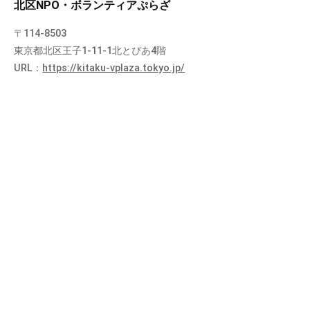
北区NPO・ボランティアぷらざ
〒114-8503
東京都北区王子1-11-1北とぴあ4階
URL：
https://kitaku-vplaza.tokyo.jp/