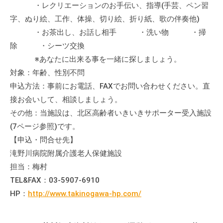
・レクリエーションのお手伝い、指導(手芸、ペン習
の
支
字、ぬり絵、工作、体操、切り絵、折り紙、歌の伴奏他)
援
・お茶出し、お話し相手 ・洗い物 ・掃
や
除 ・シーツ交換
、
※あなたに出来る事を一緒に探しましょう。
活
対象：年齢、性別不問
動
申込方法：事前にお電話、FAXでお問い合わせください。直
に
接お会いして、相談しましょう。
関
その他：当施設は、北区高齢者いきいきサポーター受入施設
す
(7ページ参照)です。
る
【申込・問合せ先】
総
滝野川病院附属介護老人保健施設
合
担当：梅村
的
な
TEL&FAX：03-5907-6910
情
HP：
http://www.takinogawa-hp.com/
報
交