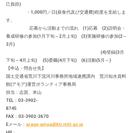
己負担)
て
・1,000円／日(昼食代及び交通費)程度を支給しま
い
ま
す。
す
応募から活動までの流れ (1)応募 (2)説明会・
。
養成研修の参加(1月下旬～2月上旬) (3)実施研修の参加(2～
場
3月)
所
(4)登録(3月
は
下旬～4月上旬) (5)委嘱(4月下旬) (6)活動(5月～)
北
【申込・問合せ先】
と
国土交通省荒川下流河川事務所地域連携課内 荒川知水資料
ぴ
館(アモア)運営ボランティア事務局
あ
担当：志賀、米山
1
TEL：03-3902-
1
8745
階
FAX：03-3902-3670
で
す
Eメール：
arage-amoa@ktr.mlit.go.jp
。
HP：