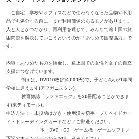
ご自宅、学校やオフィスなどで使わなくなった品物や不用
品でも処分する前に、まだ利用価値のあるモノがあります。
人と人とがつながり、再利用を通じて、みんなで途上国の貧
困問題を解決していこうというのが「あつめて国際協力」で
す。
内容：あつめたものを換金し、途上国での女性と女子の自立
支援につなげています。
例えば、DVD10枚(約4,000円)で、子ども4人が1年間
学校に通えます(アフガニスタン)。
教育雑誌「ラファエック」を20冊配ることができま
す(東ティモール)。
申込方法：・未投函はがき・使用済み切手・プリペイドカー
ド・トレーディングカードなど／ご郵送ください。
・本・DVD・CD・ゲーム機・ゲームソフト／
下記のホームページからお申し込みください。