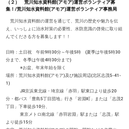
（２） 荒川知水資料館(アモア)運営ボランティア募
流
集！/荒川知水資料館(アモア)運営ボランティア事務局
の
場
荒川知水資料館の運営を通じて、荒川の歴史や魅力を伝
で
え、いっしょに治水対策の必要性、水防意識の啓発に取り組
す
んでくださる方を募集します！！
。
様
日時：土日祝 午前9時30分～午後5時 (夏季は午後5時30
々
分まで、冬季は午後4時30分まで)
な
※お盆、年末年始を除く
催
場所：荒川知水資料館(アモア)及び施設周辺(北区志茂5-41-
し
・
1)
講
JR京浜東北線・埼京線「赤羽」駅東口より徒歩20
座
分・都バス「豊島5丁目団地」行き「岩淵町」または「志茂2
の
丁目」下車徒歩10分、
開
東京メトロ南北線「赤羽岩淵」駅または「志茂」駅
催
より徒歩15分
、