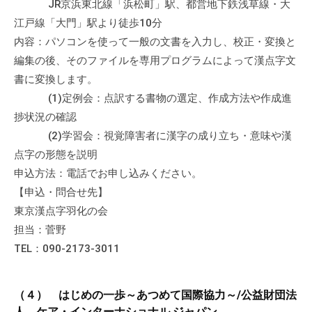
JR京浜東北線「浜松町」駅、都営地下鉄浅草線・大
江戸線「大門」駅より徒歩10分
内容：パソコンを使って一般の文書を入力し、校正・変換と
編集の後、そのファイルを専用プログラムによって漢点字文
書に変換します。
(1)定例会：点訳する書物の選定、作成方法や作成進
捗状況の確認
(2)学習会：視覚障害者に漢字の成り立ち・意味や漢
点字の形態を説明
申込方法：電話でお申し込みください。
【申込・問合せ先】
東京漢点字羽化の会
担当：菅野
TEL：090-2173-3011
（４） はじめの一歩～あつめて国際協力～/公益財団法
人 ケア・インターナショナル ジャパン