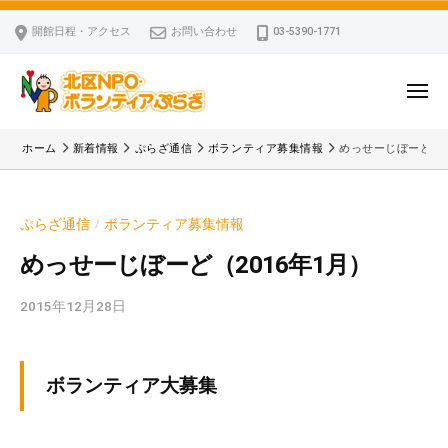
ー
コ
区
開館日程・アクセス
お問い合わせ
03-5390-1771
N
ン
P
テ
O
ン
メ
・
ニ
ツ
北
ュ
ボ
「
へ
ー
ホーム
新着情報
ぷらざ通信
ボランティア募集情報
めっせーじぼーど（2
ラ
区
北
ス
ン
区
N
キ
テ
N
P
ぷらざ通信
ボランティア募集情報
/
ッ
ィ
P
O
ア
プ
O
めっせーじぼーど（2016年1月）
・
ぷ
・
ボ
ら
2015年12月28日
b
ボ
ざ
ラ
y
ラ
ン
k
ン
v
テ
テ
ボランティア大募集
p
ィ
ィ
-
ア
ア