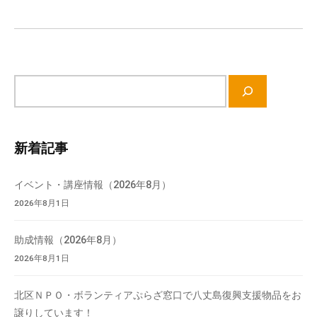
シ
ョ
ン
サ
イ
ト
内
新着記事
検
索
イベント・講座情報（2026年8月）
2026年8月1日
助成情報（2026年8月）
2026年8月1日
北区ＮＰＯ・ボランティアぷらざ窓口で八丈島復興支援物品をお
譲りしています！