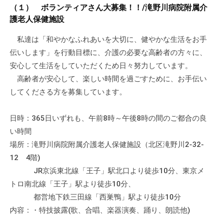
a
ぷ
（１） ボランティアさん大募集！！/滝野川病院附属介
ぷ
d
ら
護老人保健施設
ら
m
ざ
ざ
i
私達は「和やかなふれあいを大切に、健やかな生活をお手
」
n
伝いします」を行動目標に、介護の必要な高齢者の方々に、
は
、
安心して生活をしていただくため日々努力しています。
N
高齢者が安心して、楽しい時間を過ごすために、お手伝い
P
してくださる方を募集しています。
O
・
日時：365日いずれも、午前8時～午後8時の間のご都合の良
ボ
い時間
ラ
場所：滝野川病院附属介護老人保健施設（北区滝野川2-32-
ン
12 4階)
テ
JR京浜東北線「王子」駅北口より徒歩10分、東京メ
ィ
トロ南北線「王子」駅より徒歩10分、
ア
都営地下鉄三田線「西巣鴨」駅より徒歩10分
活
内容：・特技披露(歌、合唱、楽器演奏、踊り、朗読他)
動