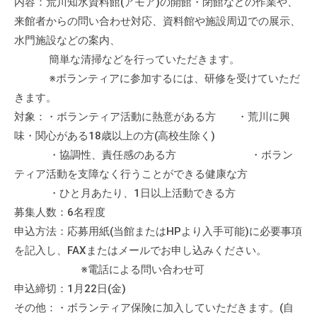
内容：荒川知水資料館(アモア)の開館・閉館などの作業や、
会
来館者からの問い合わせ対応、資料館や施設周辺での展示、
場
水門施設などの案内、
や
簡単な清掃などを行っていただきます。
機
※ボランティアに参加するには、研修を受けていただ
材
きます。
の
対象：・ボランティア活動に熱意がある方 ・荒川に興
貸
出
味・関心がある18歳以上の方(高校生除く)
な
・協調性、責任感のある方 ・ボラン
ど
ティア活動を支障なく行うことができる健康な方
の
・ひと月あたり、1日以上活動できる方
事
募集人数：6名程度
業
申込方法：応募用紙(当館またはHPより入手可能)に必要事項
を
を記入し、FAXまたはメールでお申し込みください。
お
※電話による問い合わせ可
こ
申込締切：1月22日(金)
な
その他：・ボランティア保険に加入していただきます。(自
っ