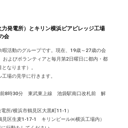
火力発電所）とキリン横浜ビアビレッジ工場
の会
暇活動のグループです。現在、19歳～27歳の会
者、およびボランティアと毎月第2日曜日に都内・都
目となります）。
ル工場の見学に行きます。
午前8時30分 東武東上線 池袋駅南口改札前 解
所/横浜市鶴見区大黒町11-1）
生麦1-17-1 キリンビール㈱横浜工場内）
緒に行動をしてください。