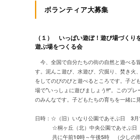
テ
v
ィ
ボランティア大募集
ィ
p
ア
ア
-
ぷ
a
ぷ
ら
（１） いっぱい遊ぼ！遊び場づくり
d
ら
ざ
遊ぶ場をつくる会
m
ざ
」
i
今、全国で自分たちの街の自然と遊べる冒
は
n
す。泥んこ遊び、水遊び、穴掘り、焚き火
、
をしてのびのびと遊べるところです。子ど
N
P
場で“いっしょに遊びましょう!!”。このプ
O
のみんなです。子どもたちの育ちを一緒に
・
ボ
日時：☆（旧）いなり公園であそぶ日 3月
ラ
☆桐ヶ丘（北）中央公園であそぶ
ン
共に午前10時～午後5時 （少しの雨