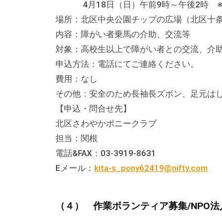
4月18日（日）午前9時～午後2時 ※
す
場所：北区中央公園チップの広場（北区十条台
。
内容：障がい者乗馬の介助、交流等
場
対象：高校生以上で障がい者との
所
申込方法：電話にてご連絡ください。
は
費用：なし
北
その他：安全のため長袖長ズボン、足元は
と
【申込・問合せ先】
ぴ
北区さわやかポニークラブ
あ
担当：関根
1
電話&FAX：03-3919-8631
1
Eメール：
kita-s_pony62419@nifty.com
階
で
す
（４） 作業ボランティア募集/NPO法
。