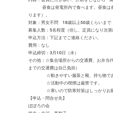
な
昼食は発電所内で食べます。昼食は各自
催
ります）。
し
対象：男女不問 18歳以上50歳くらいま
・
募集人数：5名程度（但し、定員になり次第
講
申込方法：下記までご連絡ください。
座
費用：なし
の
申込締切：3月10日（水）
開
その他：☆集合場所からの交通費、お弁当代
催
までの交通費は自己負担）
、
☆動きやすい服装と靴、持ち物でお願
会
☆活動中の喫煙は厳禁です。
場
☆寒いので防寒対策はしっかりお願
や
【申込・問合せ先】
機
ぽぽろの会
材