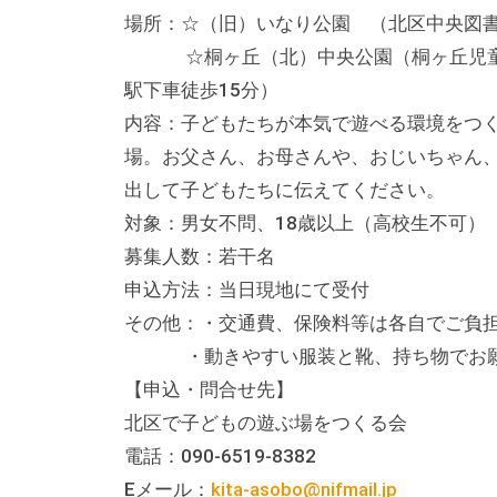
テ
場所：☆（旧）いなり公園 （北区中央図書
ィ
☆桐ヶ丘（北）中央公園（桐ヶ丘児童館
ア
駅下車徒歩15分）
活
内容：子どもたちが本気で遊べる環境をつ
動
場。お父さん、お母さんや、おじいちゃん
の
出して子どもたちに伝えてください。
支
対象：男女不問、18歳以上（高校生不可
援
募集人数：若干名
や
申込方法：当日現地にて受付
、
その他：・交通費、保険料等は各自でご負
活
・動きやすい服装と靴、持ち物でお願
動
【申込・問合せ先】
に
北区で子どもの遊ぶ場をつくる会
関
電話：090-6519-8382
す
Eメール：
kita-asobo@nifmail.jp