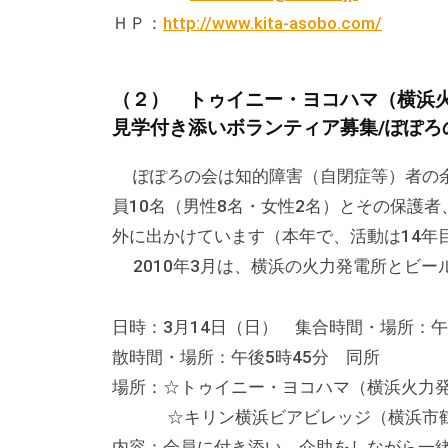
る
ＨＰ：
http://www.kita-asobo.com/
総
合
的
（２） トゥイニー・ヨコハマ（横浜
な
見学付き添いボランティア募集/ぽぽろ
情
報
ぽぽろの会は知的障害（自閉症等）者の余
交
員10名（男性8名・女性2名）とその保護
流
外に出かけています（本年で、活動は14年
の
2010年3月は、横浜の火力発電所とビー
場
で
日時：3月14日（日） 集合時間・場所：
す
散時間・場所：午後5時45分 同所
。
場所：☆トゥイニー・ヨコハマ（横浜火力発電
様
☆キリン横浜ビアビレッジ（横浜市鶴見区
々
内容：会員に付き添い、介助をしながら一