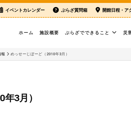
イベントカレンダー
ぷらざ質問箱
開館日程・ア
ホーム
施設概要
ぷらざでできること
災
情報
めっせーじぼーど（2010年3月）
0年3月）