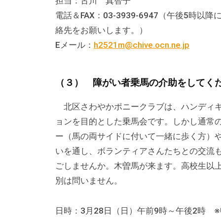
担当：古川 真智子
の
電話＆FAX：03-3939-6947（午後5
貸
絡先をお願いします。）
出
な
Eメール：
h2521m@chive.ocn.ne.jp
ど
の
（３） 障がい者乗馬の介助をしてく
事
業
北区さわやかポニークラブは、ハンディキ
を
ョンを目的とした乗馬会です。しかし通常
お
ー（馬の両サイドに付いて一緒に歩く方）
こ
いを通し、ボランティアさんたちとの交流
な
ごしませんか。木曽馬が来ます。高校生以
っ
別は問いません。
て
い
日時：3月28日（日）午前9時～午後2時 
ま