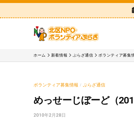
区
コ
N
ン
P
テ
O
ン
・
ツ
ボ
北
「
へ
ラ
区
北
ホーム
新着情報
ぷらざ通信
ボランティア募集
ス
ン
区
N
テ
キ
N
P
ィ
ッ
P
ア
O
プ
ボランティア募集情報
ぷらざ通信
/
O
ぷ
・
めっせーじぼーど（201
・
ら
ボ
ボ
ざ
ラ
2010年2月28日
b
ラ
y
ン
ン
k
テ