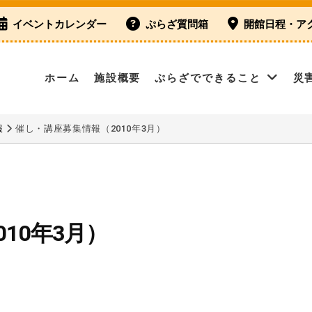
イベントカレンダー
ぷらざ質問箱
開館日程・ア
ホーム
施設概要
ぷらざでできること
災
報
催し・講座募集情報（2010年3月）
10年3月）