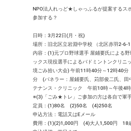
る
総
NPO法人れっど★しゃっふるが提案するス
合
参加する？
的
な
日時：3月22日(月・祝)
情
場所：旧北区立岩淵中学校 （北区赤羽2-6-1
報
内容：(1)元プロ野球選手 屋鋪要氏による野球
交
ックス現役選手によるバドミントンクリニック 
流
境ごみ拾い大会) 午前11時40分～12時40
の
分 (パネラー：屋鋪要氏、苅部俊二氏、田中
場
テナンス・クリニック 午前10時～午後
で
※(3)「ごみ★トレ」ご参加の方は各自で軍
す
定員：(1)80名 (2)50名 (4)250名
。
申込方法：電話又はEメール
様
費用：(1)(2)1,000円 (4)大人1,500円 
々