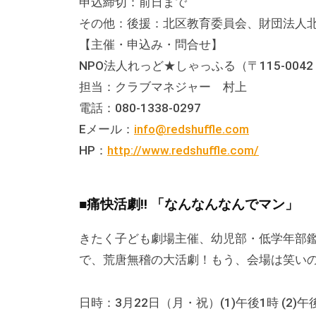
申込締切：前日まで
な
その他：後援：北区教育委員会、財団法人
催
【主催・申込み・問合せ】
し
NPO法人れっど★しゃっふる（〒115-0042
・
担当：クラブマネジャー 村上
講
電話：080-1338-0297
座
Eメール：
info@redshuffle.com
の
HP：
http://www.redshuffle.com/
開
催
、
■痛快活劇!! 「なんなんなんでマン」
会
場
きたく子ども劇場主催、幼児部・低学年部
や
で、荒唐無稽の大活劇！もう、会場は笑い
機
材
日時：3月22日（月・祝）(1)午後1時 (2