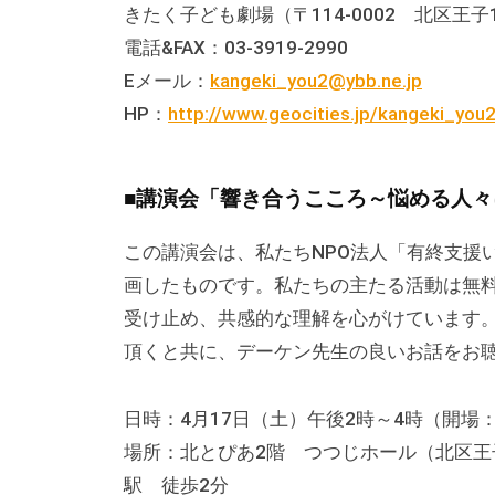
きたく子ども劇場（〒114-0002 北区王子1-1
す
電話&FAX：03-3919-2990
。
Eメール：
kangeki_you2@ybb.ne.jp
場
HP：
http://www.geocities.jp/kangeki_you2
所
は
北
■講演会「響き合うこころ～悩める人
と
ぴ
この講演会は、私たちNPO法人「有終支援
あ
画したものです。私たちの主たる活動は無
1
受け止め、共感的な理解を心がけています
1
頂くと共に、デーケン先生の良いお話をお
階
で
日時：4月17日（土）午後2時～4時（開場：
す
場所：北とぴあ2階 つつじホール（北区王子
。
駅 徒歩2分