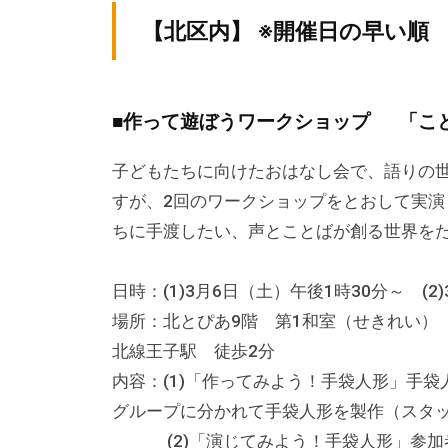
テ
v
ィ
【北区内】 ※開催日の早い順
ィ
p
ア
ア
-
ぷ
a
ぷ
ら
■作って遊ぼうワークショップ 「こ
d
ら
ざ
m
ざ
子どもたちに向けたおはなし会で、語りの
」
i
すが、2回のワークショップをとおして実
は
n
、
ちに手渡したい、声とことばが創る世界を
N
P
日時：(1)3月6日（土）午後1時30分～ (2
O
場所：北とぴあ9階 第1和室（せきれい）（
・
北線王子駅 徒歩2分
ボ
内容：(1)「作ってみよう！手袋人形」手
ラ
グループに分かれて手袋人形を製作（スタッ
ン
(2)「演じてみよう！手袋人形」参加者