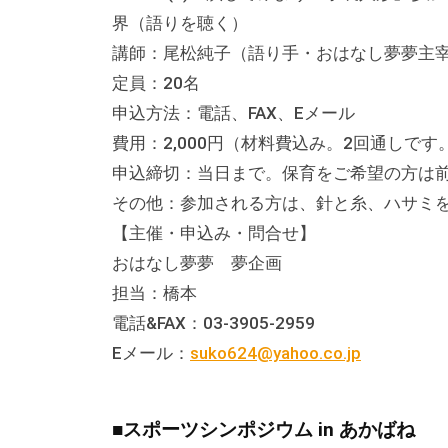
テ
界（語りを聴く）
ィ
講師：尾松純子（語り手・おはなし夢夢主
ア
定員：20名
活
申込方法：電話、FAX、Eメール
動
費用：2,000円（材料費込み。2回通しです
の
申込締切：当日まで。保育をご希望の方は
支
その他：参加される方は、針と糸、ハサミ
援
【主催・申込み・問合せ】
や
おはなし夢夢 夢企画
、
担当：橋本
活
電話&FAX：03-3905-2959
動
Eメール：
suko624@yahoo.co.jp
に
関
す
■スポーツシンポジウム in あかばね