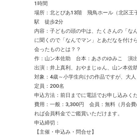
の
1時間
貸
場所：北とぴあ13階 飛鳥ホール（北区王子
出
駅 徒歩2分
な
内容：子どもの頭の中は、たくさんの「な
ど
に聞くので「なんでマン」とあだなを付け
の
会ったものとは？？
事
作：山ン本佐助 台本：あさのゆみこ 演
業
出演：井上真利、おやまじゅん、山ン本佐
を
対象：4歳～小学生向けの作品ですが、大人
お
定員：200名
こ
申込方法：前日までに電話でお申し込みく
な
費用：一般：3,300円 会員：無料（月会
っ
れば会員料金でご鑑賞いただけます。
て
申込締切：
い
【主催・申込み・問合せ】
ま