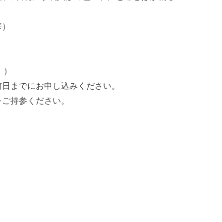
宰）
。）
前日までにお申し込みください。
をご持参ください。