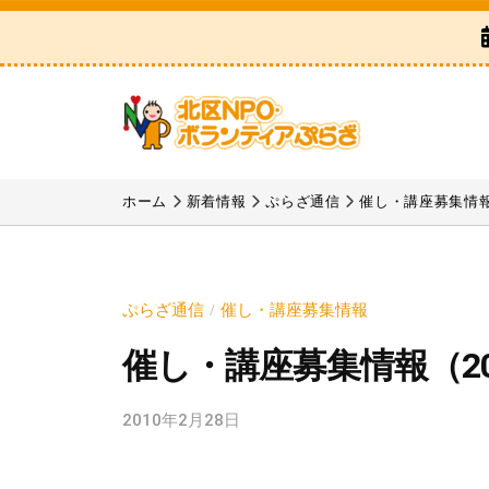
区
コ
N
ン
P
テ
O
ン
・
ツ
ボ
北
「
へ
ラ
区
北
ホーム
新着情報
ぷらざ通信
催し・講座募集情
ス
ン
区
N
テ
キ
N
P
ィ
ッ
P
ア
O
プ
ぷらざ通信
催し・講座募集情報
/
O
ぷ
・
催し・講座募集情報（20
・
ら
ボ
ボ
ざ
ラ
2010年2月28日
b
ラ
y
ン
ン
k
テ