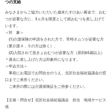
つの支給
流
の
みなさまからご協力いただいた歳末たすけあい募金で、おむ
場
つが必要な方に、3ヵ月を限度として紙おむつを差し上げて
で
います。
す
＜対 象＞
。
(1)介護保険の申請をされた方で、常時オムツが必要な方
様
（要介護４，５の方は除く）、
々
(2)入院されて急きょおむつが必要な方（原則65歳以上）
な
＊過去に差し上げた方は対象外になります。
催
し
＜申込方法＞
・
事前にお電話でお問合せのうえ、北区社会福祉協議会の窓
講
口までご来所ください。
座
ご来所の際には介護保険証をご持参ください。
の
開
【主催・問合せ】北区社会福祉協議会 担当 地域サービス
催
係
、