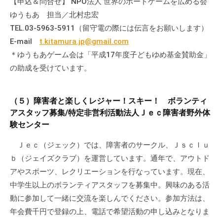
【申込＆問合せ】 NPO法人 世界のボードゲームを広める会
ゆうもあ 担当／北村忠宏
TEL.03-5963-5911（留守電の際には伝言をお願いします）
E-mail
t.kitamura.jp@gmail.com
＊ゆうもあゲーム会は「平成17年度子どもゆめ基金賛助金」
の助成を受けています。
（５）障害者と楽しくレジャー！スキー！ ボランティ
アスタッフ募集/特定非営利活動法人Ｊｅｃ障害者野外体
験センター
Ｊｅｃ（ジェック）では、障害者のサークル、Ｊｓｃｌｕ
ｂ（ジェイズクラブ）を運営しています。通年で、アウトド
アやスポーツ、レクリエーションを行なっています。現在、
中学生以上のボランティアスタッフを募集中。興味のある活
動に参加して一緒に交流を楽しんでください。参加方法は、
年会費千円で登録の上、電話で希望活動の申し込みとなりま