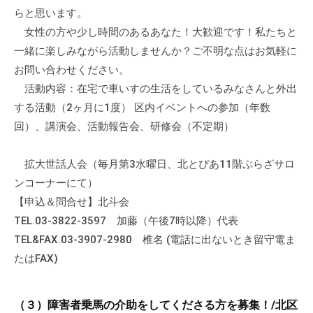
流
らと思います。
の
女性の方や少し時間のあるあなた！大歓迎です！私たちと
場
一緒に楽しみながら活動しませんか？ご不明な点はお気軽に
で
お問い合わせください。
す
活動内容：在宅で車いすの生活をしているみなさんと外出
。
する活動（2ヶ月に1度） 区内イベントへの参加（年数
様
回）、講演会、活動報告会、研修会（不定期）
々
な
拡大世話人会（毎月第3水曜日、北とぴあ11階ぷらざサロ
催
ンコーナーにて）
し
・
【申込＆問合せ】北斗会
講
TEL.03-3822-3597 加藤（午後7時以降）代表
座
TEL&FAX.03-3907-2980 椎名 (電話に出ないとき留守電ま
の
たはFAX)
開
催
（３）障害者乗馬の介助をしてくださる方を募集！/北区
、