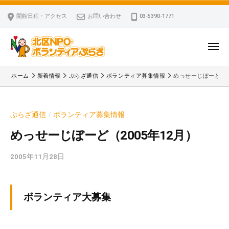
ー
コ
区
開館日程・アクセス
お問い合わせ
03-5390-1771
N
ン
P
テ
O
ン
メ
・
ニ
ツ
北
ュ
ボ
「
へ
ー
ホーム
新着情報
ぷらざ通信
ボランティア募集情報
めっせーじぼーど（20
ラ
区
北
ス
ン
区
N
キ
テ
N
P
ぷらざ通信
ボランティア募集情報
/
ッ
ィ
P
O
ア
プ
O
めっせーじぼーど（2005年12月）
・
ぷ
・
ボ
ら
2005年11月28日
b
ボ
ざ
ラ
y
ラ
ン
k
ン
v
テ
テ
ボランティア大募集
p
ィ
ィ
-
ア
ア