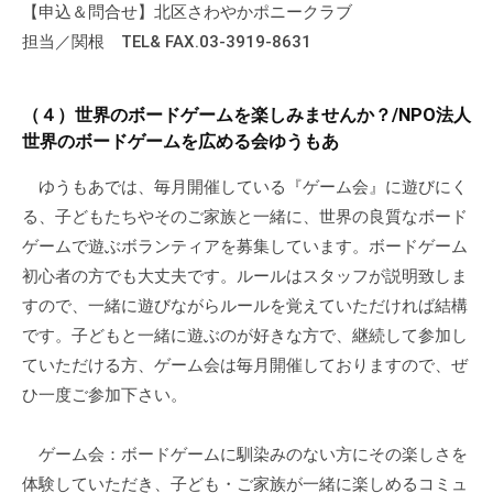
【申込＆問合せ】北区さわやかポニークラブ
て
担当／関根 TEL& FAX.03-3919-8631
い
ま
す
（４）世界のボードゲームを楽しみませんか？/NPO法人
。
世界のボードゲームを広める会ゆうもあ
場
所
ゆうもあでは、毎月開催している『ゲーム会』に遊びにく
は
る、子どもたちやそのご家族と一緒に、世界の良質なボード
北
ゲームで遊ぶボランティアを募集しています。ボードゲーム
と
初心者の方でも大丈夫です。ルールはスタッフが説明致しま
ぴ
すので、一緒に遊びながらルールを覚えていただければ結構
あ
です。子どもと一緒に遊ぶのが好きな方で、継続して参加し
1
ていただける方、ゲーム会は毎月開催しておりますので、ぜ
1
ひ一度ご参加下さい。
階
で
ゲーム会：ボードゲームに馴染みのない方にその楽しさを
す
体験していただき、子ども・ご家族が一緒に楽しめるコミュ
。