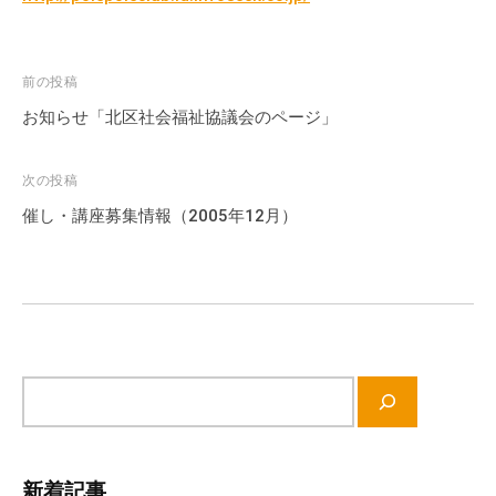
投
前の投稿
稿
お知らせ「北区社会福祉協議会のページ」
ナ
ビ
次の投稿
ゲ
催し・講座募集情報（2005年12月）
ー
シ
ョ
ン
サ
イ
ト
内
新着記事