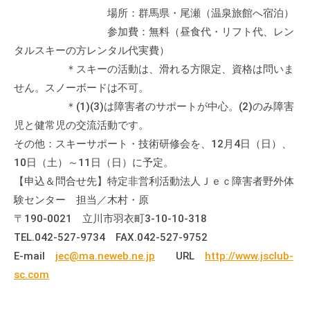
場所：群馬県・尾瀬（温泉旅館へ宿泊）
参加費：無料（昼食代・リフト代、レン
タルスキーの方レンタル代実費）
＊スキーの活動は、滑れる方限定、資格は問いま
せん。スノーボードは不可。
＊(1)(3)は障害者のサポートが中心。(2)のみ障害
児と健常児の交流活動です。
その他：スキーサポート・技術研修会を、12月4日（日）、
10日（土）～11日（日）に予定。
【申込＆問合せ先】特定非営利活動法人Ｊｅｃ障害者野外体
験センター 担当／木村・原
〒190-0021 立川市羽衣町3-10-10-318
TEL.042-527-9734 FAX.042-527-9752
E-mail
jec@ma.neweb.ne.jp
URL
http://www.jsclub-
sc.com