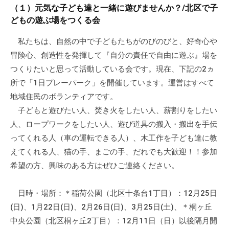
a
ぷ
（１）元気な子ども達と一緒に遊びませんか？/北区で子
ぷ
d
ら
どもの遊ぶ場をつくる会
ら
m
ざ
ざ
i
私たちは、自然の中で子どもたちがのびのびと、好奇心や
」
n
冒険心、創造性を発揮して『自分の責任で自由に遊ぶ』場を
は
、
つくりたいと思って活動している会です。現在、下記の2ヵ
N
所で「1日プレーパーク」を開催しています。運営はすべて
P
地域住民のボランティアです。
O
子どもと遊びたい人、焚き火をしたい人、薪割りをしたい
・
人、ロープワークをしたい人、遊び道具の搬入・搬出を手伝
ボ
ってくれる人（車の運転できる人）、木工作を子ども達に教
ラ
えてくれる人、猫の手、まごの手、だれでも大歓迎！！参加
ン
希望の方、興味のある方はぜひご連絡ください。
テ
ィ
日時・場所：＊稲荷公園（北区十条台1丁目）：12月25日
ア
(日)、1月22日(日)、2月26日(日)、3月25日(土)、＊桐ヶ丘
活
中央公園（北区桐ヶ丘2丁目）：12月11日（日）以後隔月開
動