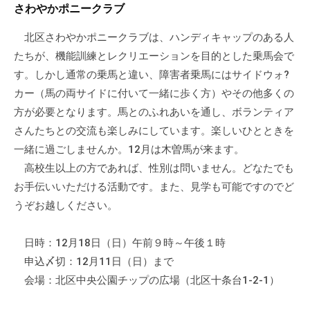
さわやかポニークラブ
会
場
北区さわやかポニークラブは、ハンディキャップのある人
や
たちが、機能訓練とレクリエーションを目的とした乗馬会で
機
す。しかし通常の乗馬と違い、障害者乗馬にはサイドウォ?
材
カー（馬の両サイドに付いて一緒に歩く方）やその他多くの
の
方が必要となります。馬とのふれあいを通し、ボランティア
貸
さんたちとの交流も楽しみにしています。楽しいひとときを
出
な
一緒に過ごしませんか。12月は木曽馬が来ます。
ど
高校生以上の方であれば、性別は問いません。どなたでも
の
お手伝いいただける活動です。また、見学も可能ですのでど
事
うぞお越しください。
業
を
日時：12月18日（日）午前９時～午後１時
お
申込〆切：12月11日（日）まで
こ
会場：北区中央公園チップの広場（北区十条台1-2-1）
な
っ