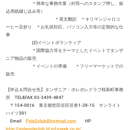
＊簡単な事務作業（封筒へのスタンプ押し、振
込用紙綴じ込み等）
＊英文翻訳 ＊キリマンジャロコ
ーヒー豆炒り ＊お礼状対応、パソコン入力等の定期的な仕
事
(2)イベントボランティア
＊国際協力等をテーマとしたイベントでタンザ
ニア物品の販売
＊イベントの準備 ＊フリーマーケットでの
販売
【申込＆問合せ先】タンザニア・ポレポレクラブ桜新町事務
所 TEL&FAX.03-3439-4847
〒154-0016 東京都世田谷区弦巻1-28-15 サンライト
ハイツ301
Email
Pole2club@hotmail.com
HP
http://polepoleclub.ld.infoseek.co.jp/