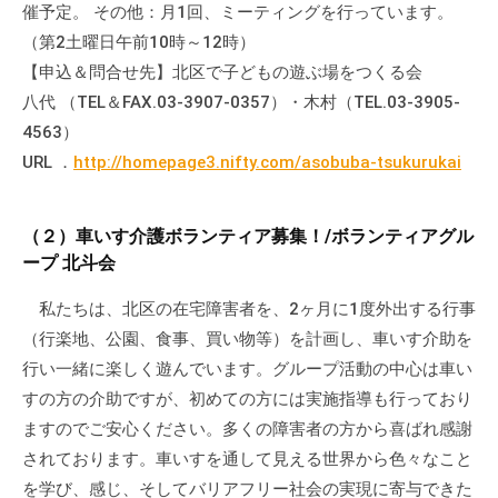
催予定。 その他：月1回、ミーティングを行っています。
の
支
（第2土曜日午前10時～12時）
援
【申込＆問合せ先】北区で子どもの遊ぶ場をつくる会
や
八代 （TEL＆FAX.03-3907-0357）・木村（TEL.03-3905-
、
4563）
活
URL ．
http://homepage3.nifty.com/asobuba-tsukurukai
動
に
関
（２）車いす介護ボランティア募集！/ボランティアグル
ープ 北斗会
す
る
私たちは、北区の在宅障害者を、2ヶ月に1度外出する行事
総
（行楽地、公園、食事、買い物等）を計画し、車いす介助を
合
行い一緒に楽しく遊んでいます。グループ活動の中心は車い
的
すの方の介助ですが、初めての方には実施指導も行っており
な
ますのでご安心ください。多くの障害者の方から喜ばれ感謝
情
報
されております。車いすを通して見える世界から色々なこと
交
を学び、感じ、そしてバリアフリー社会の実現に寄与できた